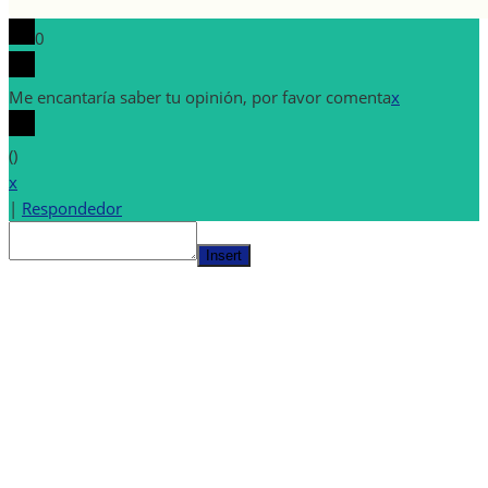
0
Me encantaría saber tu opinión, por favor comenta
x
(
)
x
|
Respondedor
Insert