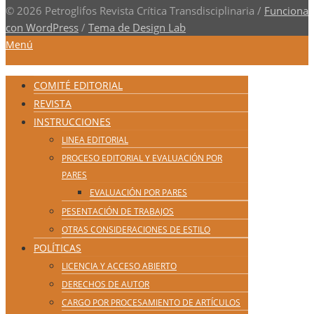
© 2026 Petroglifos Revista Crítica Transdisciplinaria
/
Funciona
con WordPress
/
Tema de Design Lab
Menú
COMITÉ EDITORIAL
REVISTA
INSTRUCCIONES
LINEA EDITORIAL
PROCESO EDITORIAL Y EVALUACIÓN POR
PARES
EVALUACIÓN POR PARES
PESENTACIÓN DE TRABAJOS
OTRAS CONSIDERACIONES DE ESTILO
POLÍTICAS
LICENCIA Y ACCESO ABIERTO
DERECHOS DE AUTOR
CARGO POR PROCESAMIENTO DE ARTÍCULOS