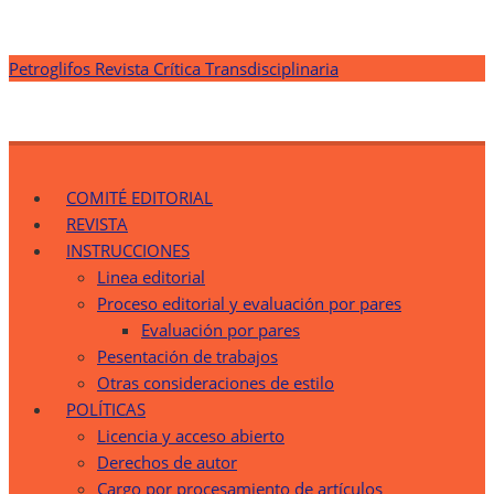
Saltar
Petroglifos Revista Crítica Transdisciplinaria
al
contenido
Petroglifos Revista Crítica Transdisciplinaria
Una Ventana Crítica desde la Transdisciplinariedad
COMITÉ EDITORIAL
REVISTA
INSTRUCCIONES
Linea editorial
Proceso editorial y evaluación por pares
Evaluación por pares
Pesentación de trabajos
Otras consideraciones de estilo
POLÍTICAS
Licencia y acceso abierto
Derechos de autor
Cargo por procesamiento de artículos