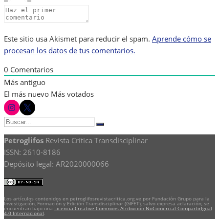
Este sitio usa Akismet para reducir el spam.
Aprende cómo se
procesan los datos de tus comentarios.
0
Comentarios
Más antiguo
El más nuevo
Más votados
instagram
twitter
Buscar:
Buscar
Petroglifos
Revista Crítica Transdisciplinar
ISSN: 2610-8186
Depósito legal: AR2020000066
Los artículos contenidos en petroglifosrevistacritica.org.ve por Fundación Grupo para la
Investigación, Formación y Edición Transdisciplinar (GIFET), salvo expresa aclaración, se
encuentran bajo una
Licencia Creative Commons Atribución-NoComercial-CompartirIgual
4.0 Internacional
.