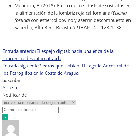
Mendoza, E. (2018). Efecto de tres dosis de sustratos en
la alimentación de la lombriz roja californiana (
Eisenia
foétida
) con estiércol bovino y aserrín descompuesto en
Sapecho, Alto Beni. Revista APTHAPI. 4: 1128-1138.
Entrada anterior
El espejo digital: hacia una ética de la
Navegación
conciencia desautomatizada
de
Entrada siguiente
Piedras que Hablan: El Legado Ancestral de
los Petroglifos en la Costa de Aragua
entradas
Suscribir
Acceso
Notificar de