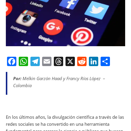
F
W
T
E
T
X
R
Li
S
a
h
el
m
h
e
n
h
c
at
e
ai
re
d
k
ar
Por:
Melkin Garzón Haad y Francy Ríos López –
Colombia
e
s
gr
l
a
di
e
e
b
A
a
d
t
dI
o
p
m
s
n
o
p
En los últimos años, la divulgación científica a través de las
k
redes sociales se ha convertido en una herramienta
fundamental para acercar la ciencia a públicos que buscan