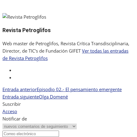
Revista Petroglifos
Web master de Petroglifos, Revista Crítica Transdisciplinaria,
Director, de TIC's de Fundación GIFET
Ver todas las entradas
de Revista Petroglifos
instagram
twitter
Entrada anterior
Episodio 02.- El pensamiento emergente
Navegación
Entrada siguiente
Olga Domené
de
Suscribir
Acceso
entradas
Notificar de