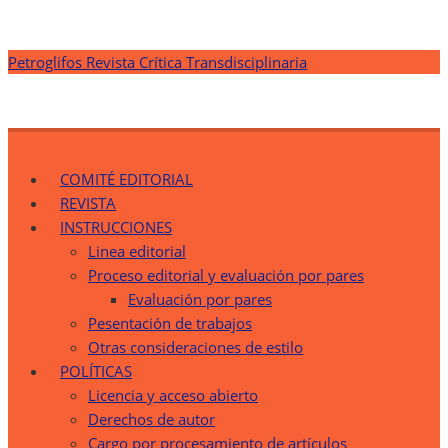
Saltar
Petroglifos Revista Crítica Transdisciplinaria
al
contenido
Petroglifos Revista Crítica Transdisciplinaria
Una Ventana Crítica desde la Transdisciplinariedad
COMITÉ EDITORIAL
REVISTA
INSTRUCCIONES
Linea editorial
Proceso editorial y evaluación por pares
Evaluación por pares
Pesentación de trabajos
Otras consideraciones de estilo
POLÍTICAS
Licencia y acceso abierto
Derechos de autor
Cargo por procesamiento de artículos