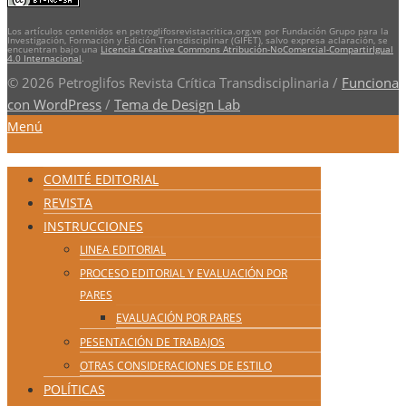
Los artículos contenidos en petroglifosrevistacritica.org.ve por Fundación Grupo para la
Investigación, Formación y Edición Transdisciplinar (GIFET), salvo expresa aclaración, se
encuentran bajo una
Licencia Creative Commons Atribución-NoComercial-CompartirIgual
4.0 Internacional
.
© 2026 Petroglifos Revista Crítica Transdisciplinaria
/
Funciona
con WordPress
/
Tema de Design Lab
Menú
COMITÉ EDITORIAL
REVISTA
INSTRUCCIONES
LINEA EDITORIAL
PROCESO EDITORIAL Y EVALUACIÓN POR
PARES
EVALUACIÓN POR PARES
PESENTACIÓN DE TRABAJOS
OTRAS CONSIDERACIONES DE ESTILO
POLÍTICAS