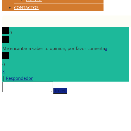
CONTACTOS
0
Me encantaría saber tu opinión, por favor comenta
x
(
)
x
|
Respondedor
Insert