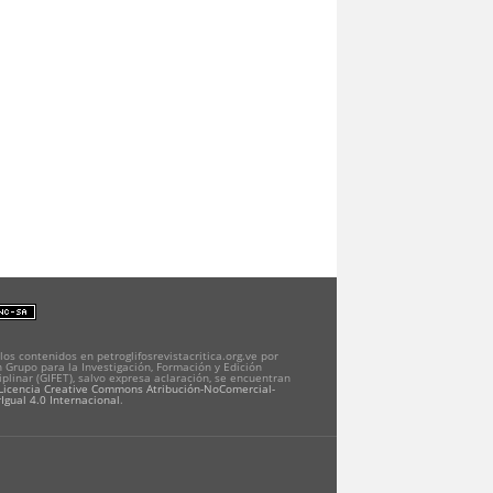
los contenidos en petroglifosrevistacritica.org.ve por
 Grupo para la Investigación, Formación y Edición
iplinar (GIFET), salvo expresa aclaración, se encuentran
Licencia Creative Commons Atribución-NoComercial-
Igual 4.0 Internacional
.