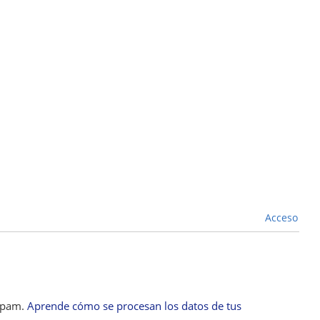
d
k
ar
di
e
e
t
dI
n
Acceso
 spam.
Aprende cómo se procesan los datos de tus