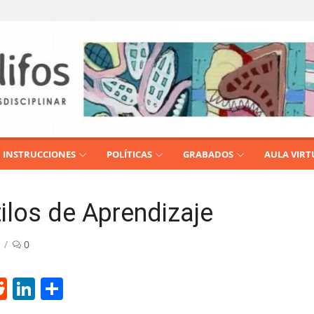
INSTRUCCIONES
POLÍTICAS
GRABADOS
AULA VIRT
tilos de Aprendizaje
0
R
Li
S
e
n
h