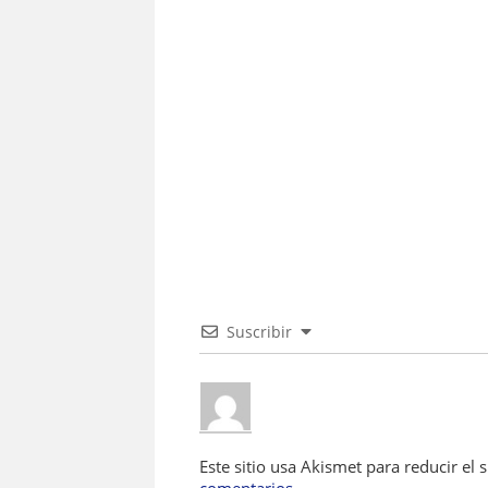
c
at
e
ai
re
e
s
gr
l
a
b
A
a
d
o
p
m
s
o
p
k
Suscribir
Este sitio usa Akismet para reducir el