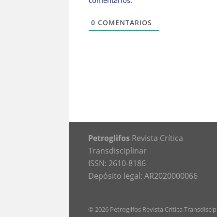
comentarios.
0
COMENTARIOS
Petroglifos
Revista Crítica
Transdisciplinar
ISSN: 2610-8186
Depósito legal: AR2020000066
© 2026 Petroglifos Revista Crítica Transdiscip