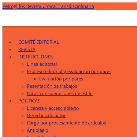
Saltar
Petroglifos Revista Crítica Transdisciplinaria
al
contenido
Petroglifos Revista Crítica Transdisciplinaria
Una Ventana Crítica desde la Transdisciplinariedad
COMITÉ EDITORIAL
REVISTA
INSTRUCCIONES
Linea editorial
Proceso editorial y evaluación por pares
Evaluación por pares
Pesentación de trabajos
Otras consideraciones de estilo
POLÍTICAS
Licencia y acceso abierto
Derechos de autor
Cargo por procesamiento de artículos
Antiplagio