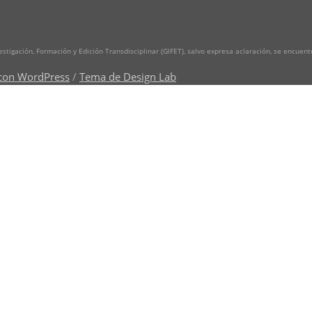
vestigación, Formación y Edición Transdisciplinar (GIFET), salvo expresa aclaración, se encuen
con WordPress
/
Tema de Design Lab