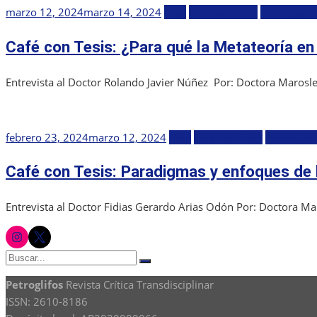
Publicada
marzo 12, 2024
marzo 14, 2024
Blog
Café con Tesis
Investigaci
el
Café con Tesis: ¿Para qué la Metateoría en
Entrevista al Doctor Rolando Javier Núñez Por: Doctora Maroslee
Publicada
febrero 23, 2024
marzo 12, 2024
Blog
Café con Tesis
Investigac
el
Café con Tesis: Paradigmas y enfoques de l
Entrevista al Doctor Fidias Gerardo Arias Odón Por: Doctora Maro
instagram
twitter
Buscar:
Buscar
Petroglifos
Revista Crítica Transdisciplinar
ISSN: 2610-8186