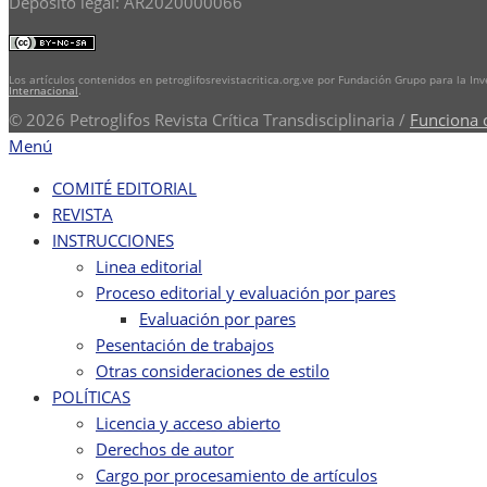
Depósito legal: AR2020000066
Los artículos contenidos en petroglifosrevistacritica.org.ve por Fundación Grupo para la In
Internacional
.
© 2026 Petroglifos Revista Crítica Transdisciplinaria
/
Funciona 
Menú
COMITÉ EDITORIAL
REVISTA
INSTRUCCIONES
Linea editorial
Proceso editorial y evaluación por pares
Evaluación por pares
Pesentación de trabajos
Otras consideraciones de estilo
POLÍTICAS
Licencia y acceso abierto
Derechos de autor
Cargo por procesamiento de artículos