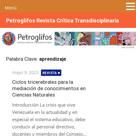
Menú
S
Petroglifos Revista Crítica Transdisciplinaria
a
l
t
a
r
Palabra Clave:
aprendizaje
a
l
Publicada
mayo 9, 2023
REVISTA
c
el
o
Ciclos tricerebrales para la
mediación de conocimientos en
n
Ciencias Naturales
t
e
Introducción La crisis que vive
n
Venezuela en la actualidad y en
i
especial el sistema educativo, debe
d
conducir al personal directivo,
o
docentes y miembros del Consejo...