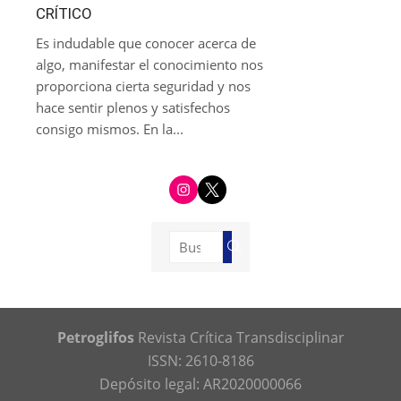
CRÍTICO
Es indudable que conocer acerca de
algo, manifestar el conocimiento nos
proporciona cierta seguridad y nos
hace sentir plenos y satisfechos
consigo mismos. En la...
i
t
n
w
s
i
t
t
a
t
g
e
Buscar:
r
r
Buscar
a
m
Petroglifos
Revista Crítica Transdisciplinar
ISSN: 2610-8186
Depósito legal: AR2020000066