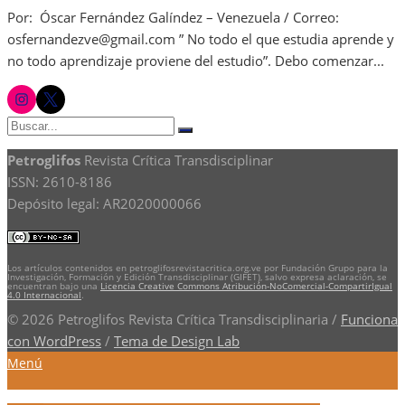
Por: Óscar Fernández Galíndez – Venezuela / Correo:
osfernandezve@gmail.com ” No todo el que estudia aprende y
no todo aprendizaje proviene del estudio”. Debo comenzar...
instagram
twitter
Buscar:
Buscar
Petroglifos
Revista Crítica Transdisciplinar
ISSN: 2610-8186
Depósito legal: AR2020000066
Los artículos contenidos en petroglifosrevistacritica.org.ve por Fundación Grupo para la
Investigación, Formación y Edición Transdisciplinar (GIFET), salvo expresa aclaración, se
encuentran bajo una
Licencia Creative Commons Atribución-NoComercial-CompartirIgual
4.0 Internacional
.
© 2026 Petroglifos Revista Crítica Transdisciplinaria
/
Funciona
con WordPress
/
Tema de Design Lab
Menú