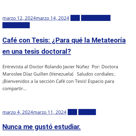
Publicada
marzo 12, 2024
marzo 14, 2024
Blog
Café con Tesis
el
Investigación
Café con Tesis: ¿Para qué la Metateoría
en una tesis doctoral?
Entrevista al Doctor Rolando Javier Núñez Por: Doctora
Maroslee Díaz Guillen (Venezuela) Saludos cordiales:.
¡Bienvenidos a la sección Café con Tesis! Espacio para
compartir...
Publicada
marzo 4, 2024
marzo 11, 2024
Blog
Filosofía
el
Nunca me gustó estudiar.