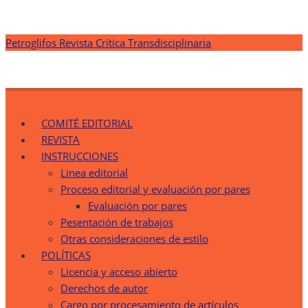
Saltar
Petroglifos Revista Crítica Transdisciplinaria
al
contenido
Petroglifos Revista Crítica Transdisciplinaria
Una Ventana Crítica desde la Transdisciplinariedad
COMITÉ EDITORIAL
REVISTA
INSTRUCCIONES
Linea editorial
Proceso editorial y evaluación por pares
Evaluación por pares
Pesentación de trabajos
Otras consideraciones de estilo
POLÍTICAS
Licencia y acceso abierto
Derechos de autor
Cargo por procesamiento de artículos