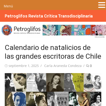
Menú
S
Petroglifos Revista Crítica Transdisciplinaria
a
l
t
a
r
Calendario de natalicios de
a
l
las grandes escritoras de Chile
c
o
Publicada
Autor
septiembre 1, 2025
Carla Araneda Condeza
0
n
el
t
e
n
i
d
o