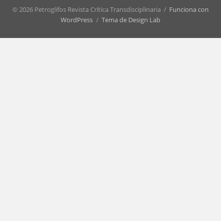
© 2026 Petroglifos Revista Crítica Transdisciplinaria
/
Funciona con
WordPress
/
Tema de Design Lab