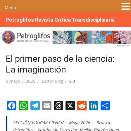
Menú
S
Petroglifos Revista Crítica Transdisciplinaria
a
l
t
a
r
El primer paso de la ciencia:
a
l
La imaginación
c
o
Publicada
Autor
mayo 8, 2026
Editor Blog
0
n
el
t
e
F
W
T
E
T
X
R
Li
S
n
a
h
el
m
h
e
n
h
i
d
c
at
e
ai
re
d
k
ar
SECCIÓN EDUCAR CIENCIA | Mayo 2026 — Revista
o
Petroglifos | Fundación Ceres Por: Melkin Garzón Haad