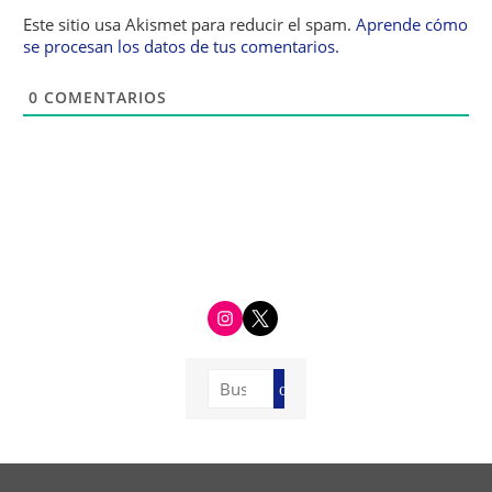
Este sitio usa Akismet para reducir el spam.
Aprende cómo
se procesan los datos de tus comentarios.
0
COMENTARIOS
i
t
n
w
s
i
t
t
a
t
g
e
Buscar:
r
r
Buscar
a
m