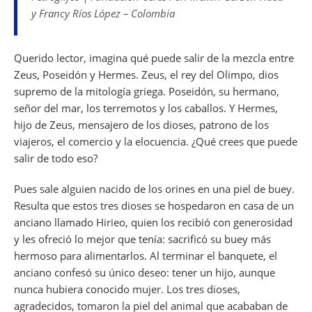
e
s
gr
l
a
di
e
e
y Francy Ríos López – Colombia
b
A
a
d
t
dI
o
p
m
s
n
Querido lector, imagina qué puede salir de la mezcla entre
o
p
Zeus, Poseidón y Hermes. Zeus, el rey del Olimpo, dios
k
supremo de la mitología griega. Poseidón, su hermano,
señor del mar, los terremotos y los caballos. Y Hermes,
hijo de Zeus, mensajero de los dioses, patrono de los
viajeros, el comercio y la elocuencia. ¿Qué crees que puede
salir de todo eso?
Pues sale alguien nacido de los orines en una piel de buey.
Resulta que estos tres dioses se hospedaron en casa de un
anciano llamado Hirieo, quien los recibió con generosidad
y les ofreció lo mejor que tenía: sacrificó su buey más
hermoso para alimentarlos. Al terminar el banquete, el
anciano confesó su único deseo: tener un hijo, aunque
nunca hubiera conocido mujer. Los tres dioses,
agradecidos, tomaron la piel del animal que acababan de