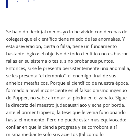
e
s
gr
l
a
di
e
e
b
A
a
d
t
dI
o
p
m
s
n
o
p
Se ha oído decir (al menos yo lo he vivido con decenas de
k
colegas) que el científico tiene miedo de las anomalías. Y
esta aseveración, cierta o falsa, tiene un fundamento
bastante lógico: el objetivo de todo científico no es buscar
fallas en su sistema o tesis, sino probar sus puntos.
Entonces, si se le presenta persistentemente una anomalía,
se les presenta “el demonio”: el enemigo final de sus
anhelos metafísicos. Porque el científico de nuestra época,
formado a nivel
inconsciente
en el falsacionismo ingenuo
de Popper, no sabe afrontar tal piedra en el zapato. Sigue
la directriz del maestro judeoaustriaco y echa por borda,
ante el primer tropiezo, la tesis que le venía funcionando
hasta el momento. Pero no puede estar más equivocado:
confiar en que la ciencia progresa y se corrobora a sí
misma mediante solo sus aciertos (tal como lo