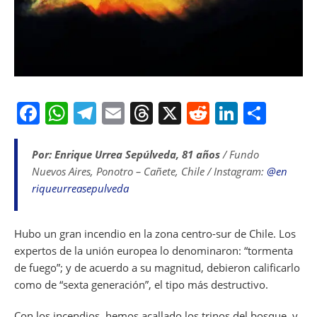
F
W
T
E
T
X
R
Li
S
a
h
el
m
h
e
n
h
c
at
e
ai
re
d
k
ar
Por: Enrique Urrea Sepúlveda, 81 años
/ Fundo
Nuevos Aires, Ponotro – Cañete, Chile / Instagram:
@en
e
s
gr
l
a
di
e
e
riqueurreasepulveda
b
A
a
d
t
dI
o
p
m
s
n
Hubo un gran incendio en la zona centro-sur de Chile. Los
o
p
expertos de la unión europea lo denominaron: “tormenta
k
de fuego”; y de acuerdo a su magnitud, debieron calificarlo
como de “sexta generación”, el tipo más destructivo.
Con los incendios, hemos acallado los trinos del bosque, y