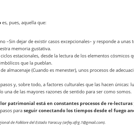
o
es, pues, aquella que:
no –Sin dejar de existir casos excepcionales– y responde a unas 
estra memoria gustativa.
clos estacionales, desde la lectura de los elementos cósmicos que
imbólicos que la pueblan.
y de almacenaje (Cuando es menester), unos procesos de adecuaci
sos y, sobre todo, a factores culturales que las hacen únicas: lug
ndo una de las mayores razones de sentido para ser como somos.
alor patrimonial está en constantes procesos de re-lecturas
s pasos para
seguir conectando los tiempos desde el fuego anc
ional de Folklore del Estado Yaracuy (arfey.afrg.1@gmail.com).