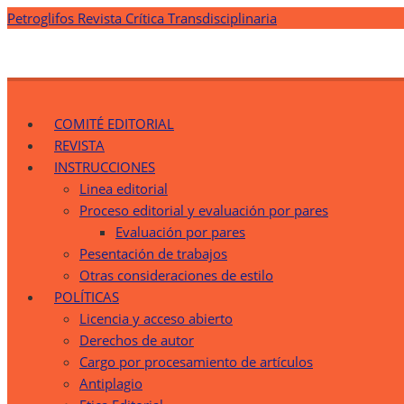
Saltar
Petroglifos Revista Crítica Transdisciplinaria
al
contenido
Petroglifos Revista Crítica Transdisciplinaria
Una Ventana Crítica desde la Transdisciplinariedad
COMITÉ EDITORIAL
REVISTA
INSTRUCCIONES
Linea editorial
Proceso editorial y evaluación por pares
Evaluación por pares
Pesentación de trabajos
Otras consideraciones de estilo
POLÍTICAS
Licencia y acceso abierto
Derechos de autor
Cargo por procesamiento de artículos
Antiplagio