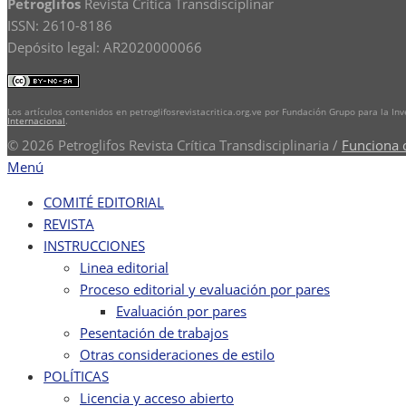
Petroglifos
Revista Crítica Transdisciplinar
ISSN: 2610-8186
Depósito legal: AR2020000066
Los artículos contenidos en petroglifosrevistacritica.org.ve por Fundación Grupo para la In
Internacional
.
© 2026 Petroglifos Revista Crítica Transdisciplinaria
/
Funciona 
Menú
COMITÉ EDITORIAL
REVISTA
INSTRUCCIONES
Linea editorial
Proceso editorial y evaluación por pares
Evaluación por pares
Pesentación de trabajos
Otras consideraciones de estilo
POLÍTICAS
Licencia y acceso abierto