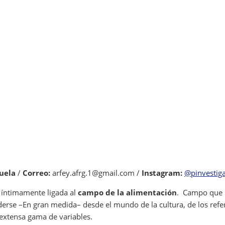
uela
/
Correo:
arfey.afrg.1@gmail.com /
Instagram:
@pinvestig
 íntimamente ligada al
campo de la alimentación
. Campo que n
erse –En gran medida– desde el mundo de la cultura, de los refere
a extensa gama de variables.