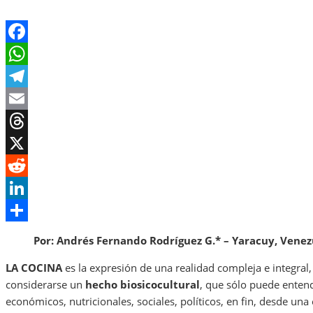
Facebook
WhatsApp
Telegram
Email
Threads
X
Reddit
LinkedIn
Share
Por: Andrés Fernando Rodríguez G.* – Yaracuy, Venez
LA COCINA
es la expresión de una realidad compleja e integral,
considerarse un
hecho biosicocultural
, que sólo puede entend
económicos, nutricionales, sociales, políticos, en fin, desde un