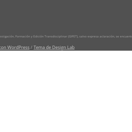
vestigación, Formación y Edición Transdisciplinar (GIFET), salvo expresa aclaración, se encuen
con WordPress
/
Tema de Design Lab