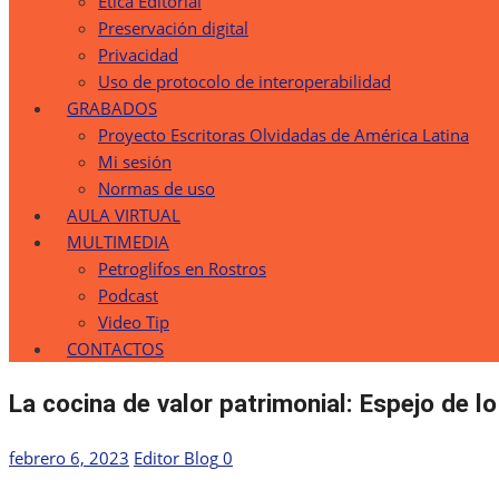
Etica Editorial
Preservación digital
Privacidad
Uso de protocolo de interoperabilidad
GRABADOS
Proyecto Escritoras Olvidadas de América Latina
Mi sesión
Normas de uso
AULA VIRTUAL
MULTIMEDIA
Petroglifos en Rostros
Podcast
Video Tip
CONTACTOS
La cocina de valor patrimonial: Espejo de l
Publicada
Autor
febrero 6, 2023
Editor Blog
0
el