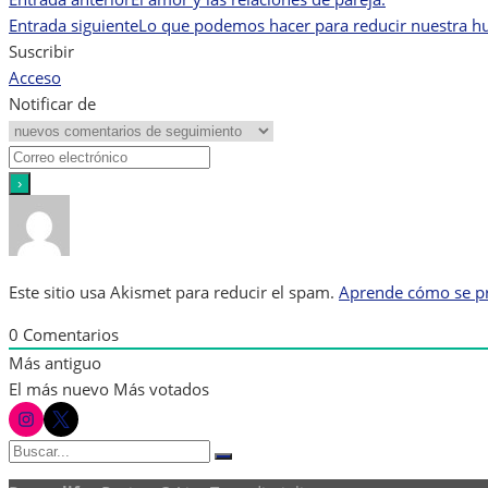
Navegación
Entrada siguiente
Lo que podemos hacer para reducir nuestra hu
de
Suscribir
Acceso
entradas
Notificar de
Este sitio usa Akismet para reducir el spam.
Aprende cómo se pr
0
Comentarios
Más antiguo
El más nuevo
Más votados
instagram
twitter
Buscar:
Buscar