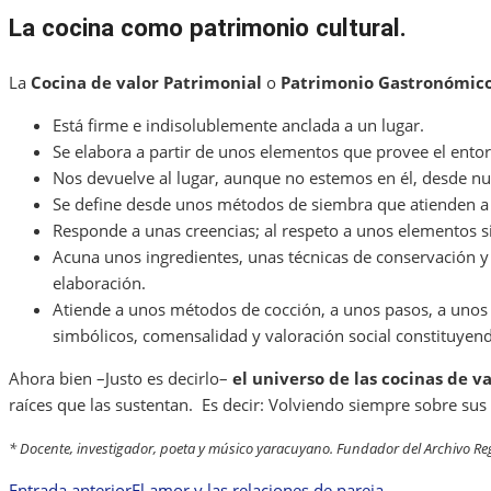
La cocina como patrimonio cultural.
La
Cocina de valor Patrimonial
o
Patrimonio Gastronómic
Está firme e indisolublemente anclada a un lugar.
Se elabora a partir de unos elementos que provee el entor
Nos devuelve al lugar, aunque no estemos en él, desde nu
Se define desde unos métodos de siembra que atienden a ci
Responde a unas creencias; al respeto a unos elementos s
Acuna unos ingredientes, unas técnicas de conservación 
elaboración.
Atiende a unos métodos de cocción, a unos pasos, a unos pa
simbólicos, comensalidad y valoración social constituye
Ahora bien –Justo es decirlo–
el universo de las cocinas de v
raíces que las sustentan. Es decir: Volviendo siempre sobre su
* Docente, investigador, poeta y músico yaracuyano. Fundador del Archivo Reg
Entrada anterior
El amor y las relaciones de pareja.