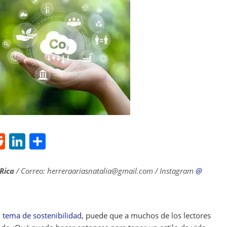
R
Li
S
e
n
h
d
k
ar
 Rica
/ Correo: herreraariasnatalia@gmail.com / Instagram
@
di
e
e
t
dI
l
tema de sostenibilidad
, puede que a muchos de los lectores
n