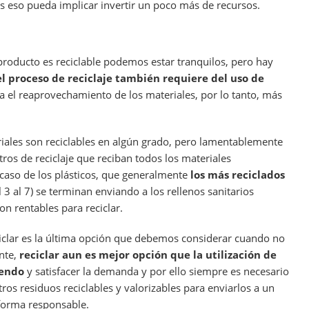
s eso pueda implicar invertir un poco más de recursos.
roducto es reciclable podemos estar tranquilos, pero hay
l proceso de reciclaje también requiere del uso de
ra el reaprovechamiento de los materiales, por lo tanto, más
iales son reciclables en algún grado, pero lamentablemente
tros de reciclaje que reciban todos los materiales
l caso de los plásticos, que generalmente
los más reciclados
l 3 al 7) se terminan enviando a los rellenos sanitarios
on rentables para reciclar.
eciclar es la última opción que debemos considerar cuando no
ente,
reciclar aun es mejor opción que la utilización de
iendo
y satisfacer la demanda y por ello siempre es necesario
tros residuos reciclables y valorizables para enviarlos a un
forma responsable.