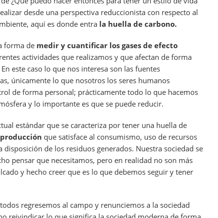
a de ¿Qué puedo hacer entonces para tener un estilo de vida
ealizar desde una perspectiva reduccionista con respecto al
mbiente, aquí es donde entra
la huella de carbono.
la forma de
medir y cuantificar los gases de efecto
erentes actividades que realizamos y que afectan de forma
. En este caso lo que nos interesa son las fuentes
ras, únicamente lo que nosotros los seres humanos
trol de forma personal; prácticamente todo lo que hacemos
mósfera y lo importante es que se puede reducir.
ctual estándar que se caracteriza por tener una huella de
eproducción
que satisface al consumismo, uso de recursos
a disposición de los residuos generados. Nuestra sociedad se
cho pensar que necesitamos, pero en realidad no son más
lcado y hecho creer que es lo que debemos seguir y tener
 todos regresemos al campo y renunciemos a la sociedad
ino reivindicar lo que significa la sociedad moderna de forma