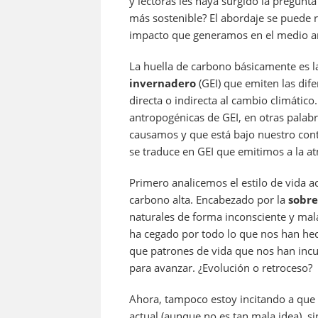
y lectoras les haya surgido la pregunt
o
p
más sostenible? El abordaje se puede r
k
impacto que generamos en el medio a
La huella de carbono básicamente es 
invernadero
(GEI) que emiten las dif
directa o indirecta al cambio climático
antropogénicas de GEI, en otras palab
causamos y que está bajo nuestro con
se traduce en GEI que emitimos a la at
Primero analicemos el estilo de vida a
carbono alta. Encabezado por la
sobr
naturales de forma inconsciente y mal
ha cegado por todo lo que nos han he
que patrones de vida que nos han incu
para avanzar. ¿Evolución o retroceso?
Ahora, tampoco estoy incitando a que
actual (aunque no es tan mala idea), s