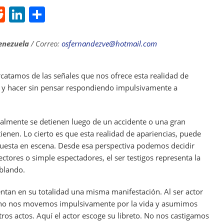
R
Li
S
e
n
h
d
k
ar
enezuela
/ Correo:
osfernandezve@hotmail.com
di
e
e
t
dI
catamos de las señales que nos ofrece esta realidad de
er y hacer sin pensar respondiendo impulsivamente a
n
almente se detienen luego de un accidente o una gran
enen. Lo cierto es que esta realidad de apariencias, puede
puesta en escena. Desde esa perspectiva podemos decidir
ctores o simple espectadores, el ser testigos representa la
blando.
ntan en su totalidad una misma manifestación. Al ser actor
a no nos movemos impulsivamente por la vida y asumimos
os actos. Aquí el actor escoge su libreto. No nos castigamos