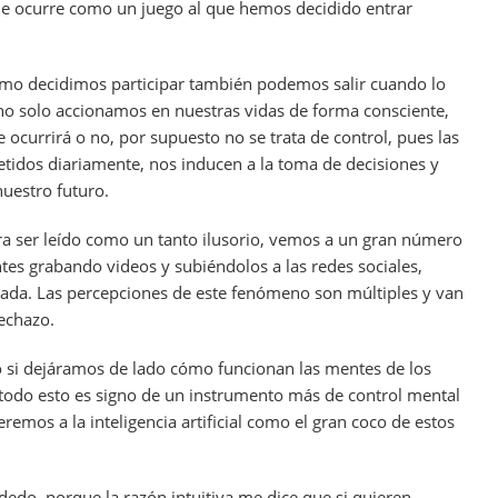
ue ocurre como un juego al que hemos decidido entrar
mo decidimos participar también podemos salir cuando lo
 no solo accionamos en nuestras vidas de forma consciente,
 ocurrirá o no, por supuesto no se trata de control, pues las
etidos diariamente, nos inducen a la toma de decisiones y
uestro futuro.
ra ser leído como un tanto ilusorio, vemos a un gran número
ntes grabando videos y subiéndolos a las redes sociales,
 dada. Las percepciones de este fenómeno son múltiples y van
rechazo.
 si dejáramos de lado cómo funcionan las mentes de los
 todo esto es signo de un instrumento más de control mental
eremos a la inteligencia artificial como el gran coco de estos
dedo, porque la razón intuitiva me dice que si quieren