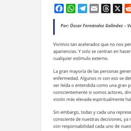
F
W
T
E
T
X
a
h
el
m
h
c
at
e
ai
re
Por: Óscar Fernández Galíndez – V
e
s
gr
l
a
b
A
a
d
Vivimos tan acelerados que no nos per
apariencias. Y solo se centran en hac
o
p
m
s
cualquier estímulo externo.
o
p
k
La gran mayoría de las personas gener
enfermedad. Algunos ni con eso se deti
ser leída o entendida como una gran 
conscientemente si somos actores, dire
visión más elevada espiritualmente ha
Sin embargo, todas y cada una represe
consciente de nuestras decisiones, y
con responsabilidad cada uno de nuestr