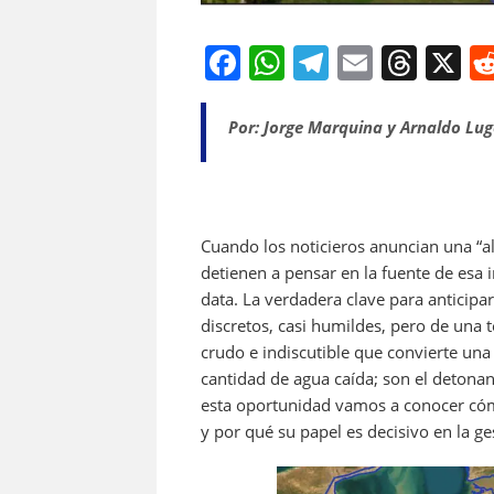
F
W
T
E
T
X
a
h
el
m
h
c
at
e
ai
re
Por: Jorge Marquina y Arnaldo Lug
e
s
gr
l
a
b
A
a
d
o
p
m
s
Cuando los noticieros anuncian una “al
o
p
detienen a pensar en la fuente de esa i
k
data
. La verdadera clave para anticipa
discretos, casi humildes, pero de una 
crudo e indiscutible que convierte una
cantidad de agua caída; son el detonan
esta oportunidad vamos a conocer cómo 
y por qué su papel es decisivo en la ge