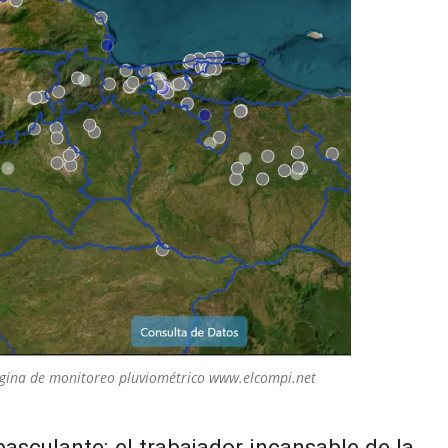
gina de monitoreo pluviométrico www.elcompi.net
asculante: el trabajador incansable de la