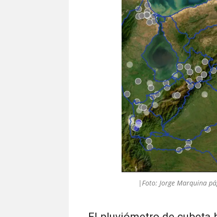
|Foto: Jorge Marquina pá
El pluviómetro de cubeta b