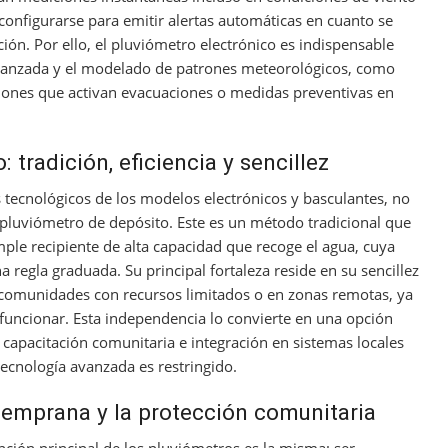
onfigurarse para emitir alertas automáticas en cuanto se
ión. Por ello, el pluviómetro electrónico es indispensable
 avanzada y el modelado de patrones meteorológicos, como
ciones que activan evacuaciones o medidas preventivas en
 tradición, eficiencia y sencillez
 tecnológicos de los modelos electrónicos y basculantes, no
pluviómetro de depósito. Este es un método tradicional que
mple recipiente de alta capacidad que recoge el agua, cuya
egla graduada. Su principal fortaleza reside en su sencillez
a comunidades con recursos limitados o en zonas remotas, ya
 funcionar. Esta independencia lo convierte en una opción
 capacitación comunitaria e integración en sistemas locales
ecnología avanzada es restringido.
 temprana y la protección comunitaria
ción principal de los pluviómetros es la misma: ser