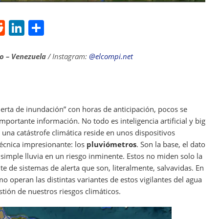
R
Li
S
e
n
h
d
k
ar
o – Venezuela
/ Instagram:
@elcompi.net
di
e
e
t
dI
n
erta de inundación” con horas de anticipación, pocos se
mportante información. No todo es inteligencia artificial y
big
r una catástrofe climática reside en unos dispositivos
técnica impresionante: los
pluviómetros
. Son la base, el dato
 simple lluvia en un riesgo inminente. Estos no miden solo la
te de sistemas de alerta que son, literalmente, salvavidas. En
operan las distintas variantes de estos vigilantes del agua
stión de nuestros riesgos climáticos.