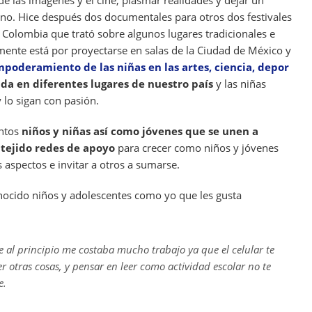
 las imágenes y el cine; plasmar realidades y dejar un
rno. Hice después dos documentales para otros dos festivales
 Colombia que trató sobre algunos lugares tradicionales e
mente está por proyectarse en salas de la Ciudad de México y
poderamiento de las niñas en las artes, ciencia, depor
da en diferentes lugares de nuestro país
y las niñas
 lo sigan con pasión.
antos
niños y niñas así como jóvenes que se unen a
tejido redes de apoyo
para crecer como niños y jóvenes
aspectos e invitar a otros a sumarse.
onocido niños y adolescentes como yo que les gusta
 al principio me costaba mucho trabajo ya que el celular te
 otras cosas, y pensar en leer como actividad escolar no te
e.