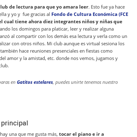
lub de lectura para que yo amara leer
. Esto fue ya hace
la y yo y fue gracias al
Fondo de Cultura Económica (FCE
el cual tiene ahora diez integrantes niños y niñas que
rando los domingos para platicar, leer y realizar alguna
vanzó al compartir con los demás esa lectura y verla como un
izar con otros niños. Mi club aunque es virtual sesiona los
 también hace reuniones presenciales en fiestas como
 del amor y la amistad, etc. donde nos vemos, jugamos y
club.
paras en
Gatitos estelares
, puedes unirte tenemos nuestro
principal
zo hay una que me gusta más,
tocar el piano e ir a