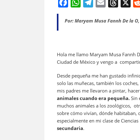
F
W
T
E
T
X
a
h
el
m
h
c
at
e
ai
re
Por: Maryam Musa Fannh De la O,
e
s
gr
l
a
b
A
a
d
o
p
m
s
Hola me llamo Maryam Musa Fannh D
o
p
Ciudad de México y vengo a compartir 
k
Desde pequeña me han gustado infinid
solo las muñecas, también los coches,
mis padres me llevaron a pintar, hace
animales cuando era pequeña.
Sin 
muchos animales a los zoológicos, otr
sobre cómo vivían, dónde habitaban, 
especialmente en mi clase de Ciencias
secundaria
.