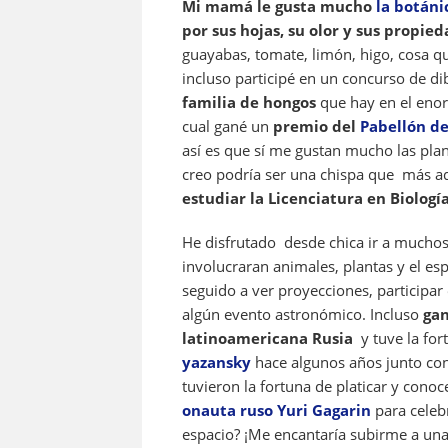
Mi mamá le gusta mucho
la botáni
por sus hojas, su olor y sus propie
guayabas, tomate, limón, higo, cosa 
incluso participé en un concurso de d
familia de hongos
que hay en el enor
cual gané un
premio del
Pabellón de
así es que sí me gustan mucho las plan
creo podría ser una chispa que más ad
estudiar la Licenciatura en Biología
He disfrutado desde chica ir a mucho
involucraran animales, plantas y el e
seguido a ver proyecciones, participar 
algún evento astronómico. Incluso
gan
latinoamericana Rusia
y tuve la for
yazansky
hace algunos años junto co
tuvieron la fortuna de platicar y conoc
onauta ruso Yuri Gagarin
para celeb
espacio? ¡Me encantaría subirme a una 