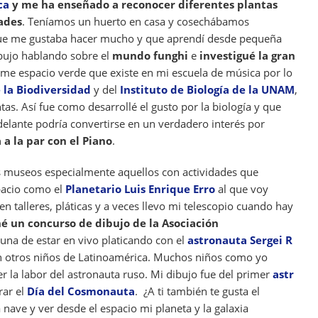
ca
y me ha enseñado a reconocer diferentes plantas
dades
. Teníamos un huerto en casa y cosechábamos
que me gustaba hacer mucho y que aprendí desde pequeña
ibujo hablando sobre el
mundo funghi
e
investigué la gran
me espacio verde que existe en mi escuela de música por lo
 la Biodiversidad
y del
Instituto de Biología de la UNAM
,
tas. Así fue como desarrollé el gusto por la biología y que
elante podría convertirse en un verdadero interés por
 a la par con el Piano
.
s museos especialmente aquellos con actividades que
spacio como el
Planetario Luis Enrique Erro
al que voy
en talleres, pláticas y a veces llevo mi telescopio cuando hay
é un concurso de dibujo de la Asociación
tuna de estar en vivo platicando con el
astronauta Sergei R
n otros niños de Latinoamérica. Muchos niños como yo
er la labor del astronauta ruso. Mi dibujo fue del primer
astr
rar el
Día del Cosmonauta
. ¿A ti también te gusta el
nave y ver desde el espacio mi planeta y la galaxia