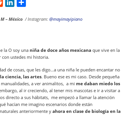
R
Li
S
e
n
h
d
k
ar
 M – México
/ Instagram:
@mayimayipiano
di
e
e
t
dI
n
e la O soy una
niña de doce años mexicana
que vive en la
con ustedes mi historia.
ad de cosas, que les digo…a una niña le pueden encantar no
la ciencia, las artes
. Bueno ese es mi caso. Desde pequeña
r manualidades, a ver animalitos, a mi
me daban miedo los
embargo, al ir creciendo, al tener mis mascotas e ir a visitar a
os directo a sus hábitats, me empezó a llamar la atención
qué hacían me imagino escenarios donde están
 naturales anteriormente y
ahora en clase de biología en la