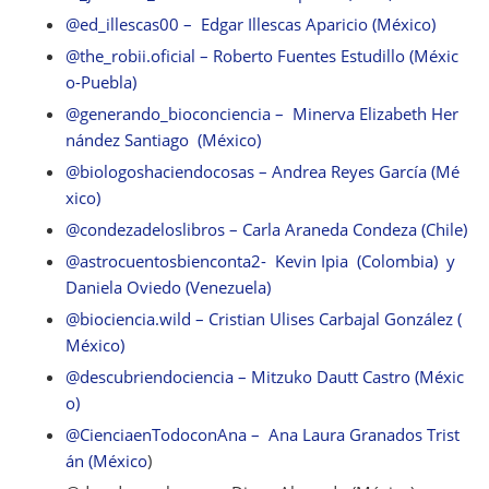
@ed_illescas00 – Edgar Illescas Aparicio (México)
@the_robii.oficial – Roberto Fuentes Estudillo (Méxic
o-Puebla)
@generando_bioconciencia – Minerva Elizabeth Her
nández Santiago (México)
@biologoshaciendocosas – Andrea Reyes García (Mé
xico)
@condezadeloslibros – Carla Araneda Condeza (Chile)
@astrocuentosbienconta2- Kevin Ipia (Colombia) y
Daniela Oviedo (Venezuela)
@biociencia.wild – Cristian Ulises Carbajal González (
México)
@descubriendociencia – Mitzuko Dautt Castro (Méxic
o)
@CienciaenTodoconAna – Ana Laura Granados Trist
án (México
)