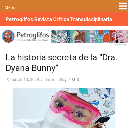
Menú
S
Petroglifos Revista Crítica Transdisciplinaria
a
l
t
a
r
La historia secreta de la “Dra.
a
l
Dyana Bunny”
c
o
Publicada
Autor
marzo 13, 2024
Editor Blog
8
n
el
t
e
n
i
d
o