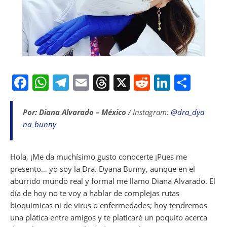
F
W
T
E
T
X
R
Li
S
a
h
el
m
h
e
n
h
c
at
e
ai
re
d
k
ar
Por: Diana Alvarado – México
/ Instagram:
@dra_dya
na_bunny
e
s
gr
l
a
di
e
e
b
A
a
d
t
dI
Hola, ¡Me da muchísimo gusto conocerte ¡Pues me
o
p
m
s
n
presento… yo soy la Dra. Dyana Bunny, aunque en el
o
p
aburrido mundo real y formal me llamo Diana Alvarado. El
k
día de hoy no te voy a hablar de complejas rutas
bioquímicas ni de virus o enfermedades; hoy tendremos
una plática entre amigos y te platicaré un poquito acerca