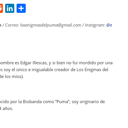
R
Li
S
e
n
h
d
k
ar
o
/ Correo: losenigmasdelpuma@gmail.com / Instagram:
@e
di
e
e
t
dI
n
ombre es Edgar Illescas, y si bien no fui mordido por una
os soy el único e inigualable creador de Los Enigmas del
de los míos).
nocido por la Biobanda como “Puma”, soy originario de
4 años.