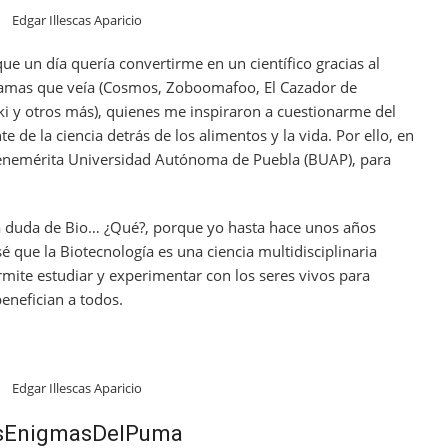
Edgar Illescas Aparicio
ue un día quería convertirme en un científico gracias al
gramas que veía (Cosmos, Zoboomafoo, El Cazador de
i y otros más), quienes me inspiraron a cuestionarme del
e de la ciencia detrás de los alimentos y la vida. Por ello, en
enemérita Universidad Autónoma de Puebla (BUAP), para
la duda de Bio… ¿Qué?, porque yo hasta hace unos años
 que la Biotecnología es una ciencia multidisciplinaria
mite estudiar y experimentar con los seres vivos para
enefician a todos.
Edgar Illescas Aparicio
LosEnigmasDelPuma