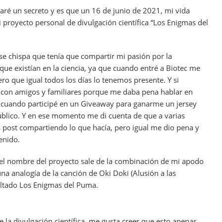
aré un secreto y es que un 16 de junio de 2021, mi vida
 proyecto personal de divulgación científica “Los Enigmas del
se chispa que tenía que compartir mi pasión por la
 que existían en la ciencia, ya que cuando entré a Biotec me
ro que igual todos los días lo tenemos presente. Y si
con amigos y familiares porque me daba pena hablar en
cuando participé en un Giveaway para ganarme un jersey
úblico. Y en ese momento me di cuenta de que a varias
s post compartiendo lo que hacía, pero igual me dio pena y
enido.
l nombre del proyecto sale de la combinación de mi apodo
una analogía de la canción de Oki Doki (Alusión a las
ltado Los Enigmas del Puma.
 la divulgación científica, me gusta creer que esto apenas