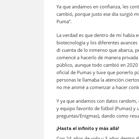
Ya que andamos en confianza, les cont
cambió, porque justo ese día surgió mi
Puma”.
La verdad es que dentro de mi había e
biotecnología y los diferentes avances
di cuenta de lo inmenso que abarca, pe
comencé a hacerlo de manera privada 
público, aunque todo cambió en 2020 
oficial de Pumas y tuve que ponerlo p
personas le llamaba la atención cierto
no me animé a comenzar a hacer cont
Y ya que andamos con datos random, e
y equipo favorito de fútbol (Pumas) y 
preguntas/Enigmas), dando como resu
¡Hasta el infinito y más allá!
Con 24 años de vida y 3 años dentro de