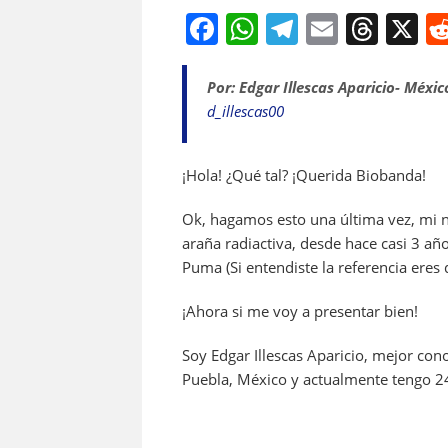
F
W
T
E
T
X
a
h
el
m
h
c
at
e
ai
re
Por: Edgar Illescas Aparicio- Méxic
d_illescas00
e
s
gr
l
a
b
A
a
d
¡Hola! ¿Qué tal? ¡Querida Biobanda!
o
p
m
s
o
p
Ok, hagamos esto una última vez, mi n
k
araña radiactiva, desde hace casi 3 añ
Puma (Si entendiste la referencia eres 
¡Ahora si me voy a presentar bien!
Soy Edgar Illescas Aparicio, mejor co
Puebla, México y actualmente tengo 2