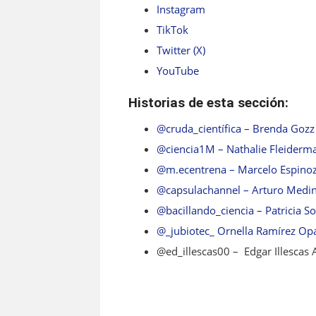
Instagram
TikTok
Twitter (X)
YouTube
Historias de esta sección:
@cruda_científica – Brenda Gozz
@ciencia1M – Nathalie Fleiderma
@m.ecentrena – Marcelo Espinoz
@capsulachannel – Arturo Medin
@bacillando_ciencia – Patricia S
@_jubiotec_ Ornella Ramírez Opa
@ed_illescas00 – Edgar Illescas 