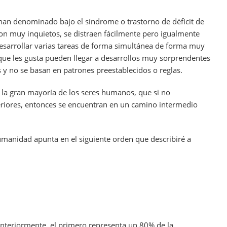
han denominado bajo el síndrome o trastorno de déficit de
son muy inquietos, se distraen fácilmente pero igualmente
esarrollar varias tareas de forma simultánea de forma muy
 que les gusta pueden llegar a desarrollos muy sorprendentes
 y no se basan en patrones preestablecidos o reglas.
la gran mayoría de los seres humanos, que si no
eriores, entonces se encuentran en un camino intermedio
humanidad apunta en el siguiente orden que describiré a
nteriormente, el primero representa un 80% de la