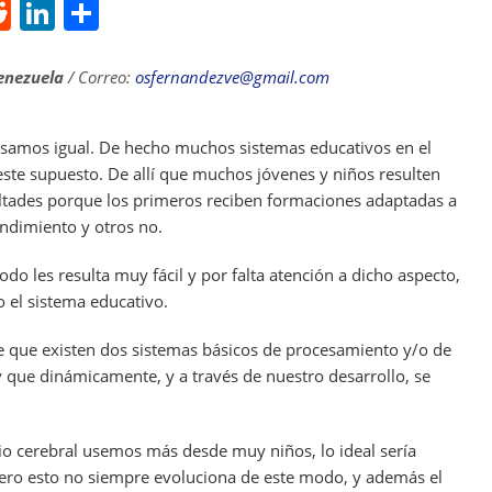
R
Li
S
e
n
h
d
k
ar
enezuela
/ Correo:
osfernandezve@gmail.com
di
e
e
t
dI
samos igual. De hecho muchos sistemas educativos en el
te supuesto. De allí que muchos jóvenes y niños resulten
n
ltades porque los primeros reciben formaciones adaptadas a
endimiento y otros no.
o les resulta muy fácil y por falta atención a dicho aspecto,
el sistema educativo.
e que existen dos sistemas básicos de procesamiento y/o de
que dinámicamente, y a través de nuestro desarrollo, se
o cerebral usemos más desde muy niños, lo ideal sería
ro esto no siempre evoluciona de este modo, y además el