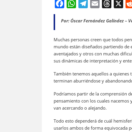
F
W
T
E
T
X
a
h
el
m
h
c
at
e
ai
re
Por: Óscar Fernández Galíndez – V
e
s
gr
l
a
b
A
a
d
Muchas personas creen que todos pen
mundo están diseñados partiendo de es
o
p
m
s
aventajados y otros con muchas dificu
o
p
sus dinámicas de interpretación y ent
k
También tenemos aquellos a quienes tod
terminan aburriéndose y abandonando 
Podríamos partir de la comprensión d
pensamiento con los cuales nacemos y 
van acercando o alejando.
Todo esto dependerá de cuál hemisferi
usarlos ambos de forma equivocada pe