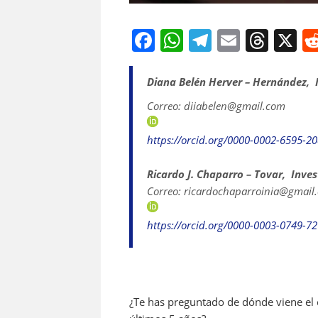
F
W
T
E
T
X
a
h
el
m
h
c
at
e
ai
re
Diana Belén Herver – Hernández, 
e
s
gr
l
a
Correo: diiabelen@gmail.com
b
A
a
d
https://orcid.org/0000-0002-6595-2
o
p
m
s
o
p
Ricardo J. Chaparro – Tovar, Inve
Correo: ricardochaparroinia@gmail
k
https://orcid.org/0000-0003-0749-7
¿Te has preguntado de dónde viene el c