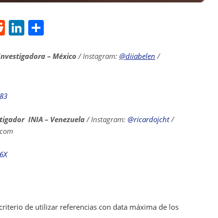
R
Li
S
e
n
h
d
k
ar
Investigadora – México
/ Instagram:
@diiabelen
/
di
e
e
t
dI
083
n
stigador INIA – Venezuela
/ Instagram:
@ricardojcht
/
.com
26X
riterio de utilizar referencias con data máxima de los