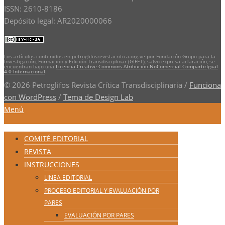
ISSN: 2610-8186
Depósito legal: AR2020000066
Los artículos contenidos en petroglifosrevistacritica.org.ve por Fundación Grupo para la
Investigación, Formación y Edición Transdisciplinar (GIFET), salvo expresa aclaración, se
encuentran bajo una
Licencia Creative Commons Atribución-NoComercial-CompartirIgual
4.0 Internacional
.
© 2026 Petroglifos Revista Crítica Transdisciplinaria
/
Funciona
con WordPress
/
Tema de Design Lab
Menú
COMITÉ EDITORIAL
REVISTA
INSTRUCCIONES
LINEA EDITORIAL
PROCESO EDITORIAL Y EVALUACIÓN POR
PARES
EVALUACIÓN POR PARES