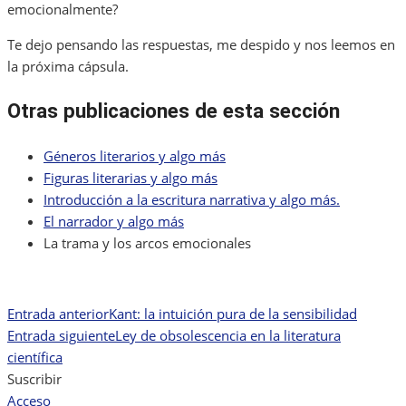
emocionalmente?
Te dejo pensando las respuestas, me despido y nos leemos en
la próxima cápsula.
Otras publicaciones de esta sección
Géneros literarios y algo más
Figuras literarias y algo más
Introducción a la escritura narrativa y algo más.
El narrador y algo más
La trama y los arcos emocionales
Entrada anterior
Kant: la intuición pura de la sensibilidad
Navegación
Entrada siguiente
Ley de obsolescencia en la literatura
de
científica
Suscribir
entradas
Acceso