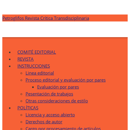
Saltar
Petroglifos Revista Crítica Transdisciplinaria
al
contenido
Petroglifos Revista Crítica Transdisciplinaria
Una Ventana Crítica desde la Transdisciplinariedad
COMITÉ EDITORIAL
REVISTA
INSTRUCCIONES
Linea editorial
Proceso editorial y evaluación por pares
Evaluación por pares
Pesentación de trabajos
Otras consideraciones de estilo
POLÍTICAS
Licencia y acceso abierto
Derechos de autor
Cargo por procesamiento de artículos