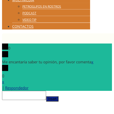
PETROGLIFOS EN ROSTROS
PODCAST
VIDEO TIP
CONTACTOS
0
Me encantaría saber tu opinión, por favor comenta
x
(
)
x
|
Respondedor
Insert