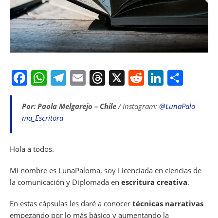
F
W
T
E
T
X
R
Li
S
a
h
el
m
h
e
n
h
c
at
e
ai
re
d
k
ar
Por: Paola Melgarejo – Chile
/ Instagram:
@LunaPalo
ma_Escritora
e
s
gr
l
a
di
e
e
b
A
a
d
t
dI
Hola a todos.
o
p
m
s
n
o
p
Mi nombre es LunaPaloma, soy Licenciada en ciencias de
k
la comunicación y Diplomada en
escritura creativa
.
En estas cápsulas les daré a conocer
técnicas narrativas
empezando por lo más básico y aumentando la