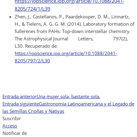
https://iopscience.iop.org/article/10.1088/2041-
8205/724/1/L39
Zhen, J., Castellanos, P., Paardekooper, D. M., Linnartz,
H., & Tielens, A. G. G. M. (2014). Laboratory formation of
fullerenes from PAHs: Top-down interstellar chemistry.
The Astrophysical Journal Letters, 797(2),
L30. Recuperado de:
https://iopscience.iop.org/article/10.1088/2041-
8205/797/2/L30
Entrada anterior
Una mujer sola, bastante sola.
Navegación
Entrada siguiente
Gastronomía Latinoamericana y el Legado de
de
las Semillas Criollas y Nativas
Suscribir
entradas
Acceso
Notificar de