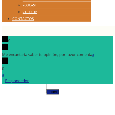
PODCAST
VIDEO TIP
CONTACTOS
0
Me encantaría saber tu opinión, por favor comenta
x
(
)
x
|
Respondedor
Insert