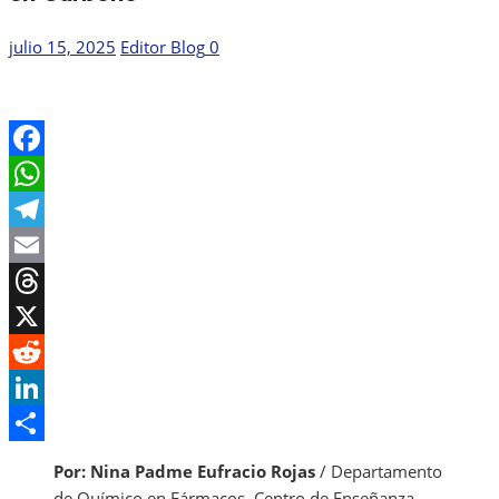
Publicada
Autor
julio 15, 2025
Editor Blog
0
el
Facebook
WhatsApp
Telegram
Email
Threads
X
Reddit
LinkedIn
Share
Por: Nina Padme Eufracio Rojas
/ Departamento
de Químico en Fármacos. Centro de Enseñanza