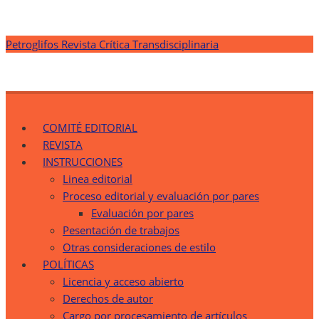
Saltar
Petroglifos Revista Crítica Transdisciplinaria
al
contenido
Petroglifos Revista Crítica Transdisciplinaria
Una Ventana Crítica desde la Transdisciplinariedad
COMITÉ EDITORIAL
REVISTA
INSTRUCCIONES
Linea editorial
Proceso editorial y evaluación por pares
Evaluación por pares
Pesentación de trabajos
Otras consideraciones de estilo
POLÍTICAS
Licencia y acceso abierto
Derechos de autor
Cargo por procesamiento de artículos