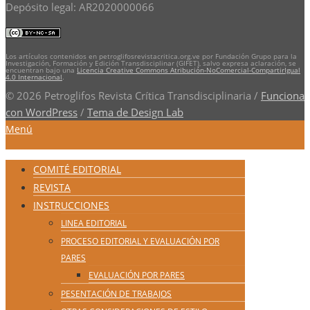
Depósito legal: AR2020000066
Los artículos contenidos en petroglifosrevistacritica.org.ve por Fundación Grupo para la
Investigación, Formación y Edición Transdisciplinar (GIFET), salvo expresa aclaración, se
encuentran bajo una
Licencia Creative Commons Atribución-NoComercial-CompartirIgual
4.0 Internacional
.
© 2026 Petroglifos Revista Crítica Transdisciplinaria
/
Funciona
con WordPress
/
Tema de Design Lab
Menú
COMITÉ EDITORIAL
REVISTA
INSTRUCCIONES
LINEA EDITORIAL
PROCESO EDITORIAL Y EVALUACIÓN POR
PARES
EVALUACIÓN POR PARES
PESENTACIÓN DE TRABAJOS