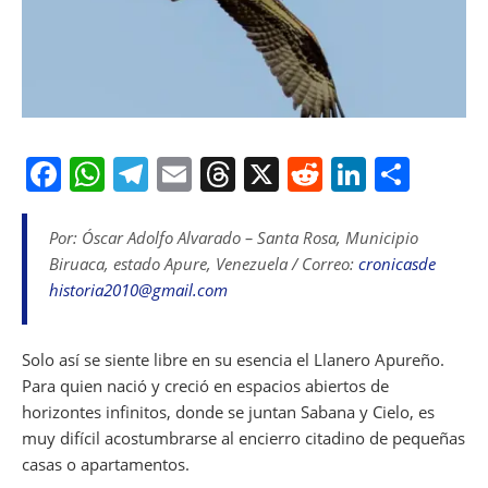
F
W
T
E
T
X
R
Li
S
a
h
el
m
h
e
n
h
c
at
e
ai
re
d
k
ar
Por: Óscar Adolfo Alvarado – Santa Rosa, Municipio
Biruaca, estado Apure, Venezuela / Correo:
cronicasde
e
s
gr
l
a
di
e
e
historia2010@gmail.com
b
A
a
d
t
dI
o
p
m
s
n
Solo así se siente libre en su esencia el Llanero Apureño.
o
p
Para quien nació y creció en espacios abiertos de
k
horizontes infinitos, donde se juntan Sabana y Cielo, es
muy difícil acostumbrarse al encierro citadino de pequeñas
casas o apartamentos.