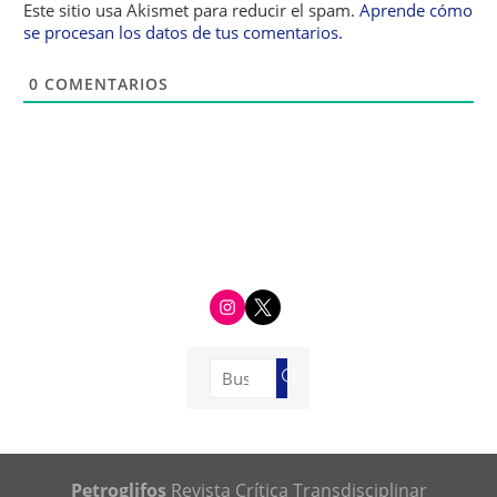
Este sitio usa Akismet para reducir el spam.
Aprende cómo
se procesan los datos de tus comentarios.
0
COMENTARIOS
i
t
n
w
s
i
t
t
a
t
g
e
Buscar:
r
r
Buscar
a
m
Petroglifos
Revista Crítica Transdisciplinar