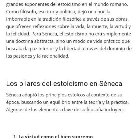
o
p
m
s
n
grandes exponentes del estoicismo en el mundo romano.
o
p
Como filósofo, escritor y político, dejó una huella
k
imborrable en la tradición filosófica a través de sus obras,
que ofrecen reflexiones sobre la vida, la muerte, la virtud y
la felicidad. Para Séneca, el estoicismo no era simplemente
una doctrina abstracta, sino un modo de vida práctico que
buscaba la paz interior y la libertad a través del dominio de
las pasiones y la racionalidad.
Los pilares del estoicismo en Séneca
Séneca adaptó los principios estoicos al contexto de su
época, buscando un equilibrio entre la teoría y la práctica.
Algunos de los elementos clave de su filosofía incluyen:
La virtud como el bien supremo