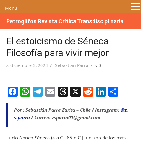
Menú
S
Petroglifos Revista Crítica Transdisciplinaria
a
l
El estoicismo de Séneca:
t
a
Filosofía para vivir mejor
r
a
Publicada
Autor
diciembre 3, 2024
Sebastian Parra
0
l
el
c
o
F
W
T
E
T
X
R
Li
S
n
a
h
el
m
h
e
n
h
t
e
c
at
e
ai
re
d
k
ar
Por : Sebastián Parra Zurita – Chile / Instagram:
@z.
n
s.parra
/ Correo: zsparra01@gmail.com
e
s
gr
l
a
di
e
e
i
b
A
a
d
t
dI
d
o
Lucio Anneo Séneca (4 a.C.–65 d.C.) fue uno de los más