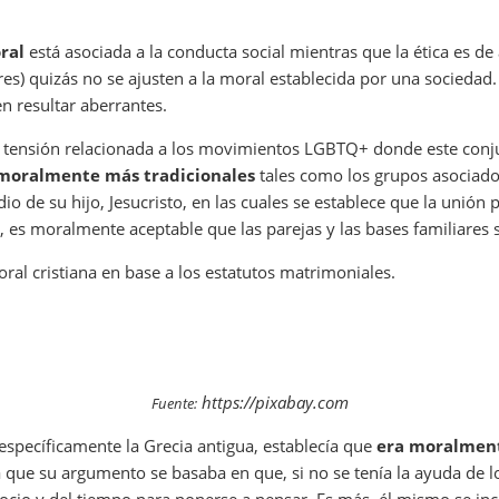
ral
está asociada a la conducta social mientras que la ética es d
ores) quizás no se ajusten a la moral establecida por una sociedad
 resultar aberrantes.
 tensión relacionada a los movimientos LGBTQ+ donde este con
moralmente más tradicionales
tales como los grupos asociados 
o de su hijo, Jesucristo, en las cuales se establece que la unión 
s, es moralmente aceptable que las parejas y las bases familiares
al cristiana en base a los estatutos matrimoniales.
https://pixabay.com
Fuente:
específicamente la Grecia antigua, establecía que
era moralment
ya que su argumento se basaba en que, si no se tenía la ayuda de l