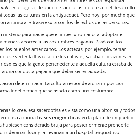
clinó por defender que sólo a los hombres les correspondía
a
polis
en el ágora, dejando de lado a las mujeres en el desarrollo
si todas las culturas en la antigüedad). Pero hoy, por mucho que
ción antimoral y trasgresora con los derechos de las personas.
n misterio para nadie que el imperio romano, al adoptar el
ra manera aborrecía las costumbres paganas. Pasó con los
en los pueblos americanos. Los aztecas, por ejemplo, tenían
iese verter la lluvia sobre los cultivos, sacaban corazones en
ioso es que la gente perteneciente a aquella cultura estaba de
era una conducta pagana que debía ser erradicada.
blación determinada. La cultura responde a una imposición
na forma indeliberada que se asocia como una costumbre
nas lo cree, esa sacerdotisa es vista como una pitonisa y todos
acerdotisa anuncia
frases enigmáticas
en la plaza de un pueblo
la hubiesen considerado bruja para posteriormente prenderle
siderarían loca y la llevarían a un hospital psiquiátrico.