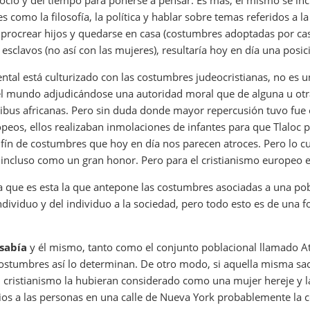
l ocio y del tiempo para ponerse a pensar. Es más, él mismo se in
es como la filosofía, la política y hablar sobre temas referidos a l
 de procrear hijos y quedarse en casa (costumbres adoptadas por ca
 esclavos (no así con las mujeres), resultaría hoy en día una posi
ntal está culturizado con las costumbres judeocristianas, no es u
del mundo adjudicándose una autoridad moral que de alguna u ot
ribus africanas. Pero sin duda donde mayor repercusión tuvo fue 
os, ellos realizaban inmolaciones de infantes para que Tlaloc pud
fín de costumbres que hoy en día nos parecen atroces. Pero lo cur
incluso como un gran honor. Pero para el cristianismo europeo 
 que es esta la que antepone las costumbres asociadas a una po
l individuo y del individuo a la sociedad, pero todo esto es de u
 sabía
y él mismo, tanto como el conjunto poblacional llamado Ate
 costumbres así lo determinan. De otro modo, si aquella misma s
 cristianismo la hubieran considerado como una mujer hereje y 
os a las personas en una calle de Nueva York probablemente la con