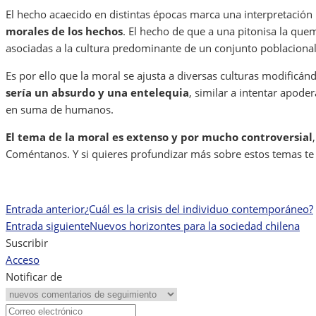
El hecho acaecido en distintas épocas marca una interpretación m
morales de los hechos
. El hecho de que a una pitonisa la que
asociadas a la cultura predominante de un conjunto poblacional
Es por ello que la moral se ajusta a diversas culturas modificá
sería un absurdo y una entelequia
, similar a intentar apoder
en suma de humanos.
El tema de la moral es extenso y por mucho controversial
Coméntanos. Y si quieres profundizar más sobre estos temas te 
Entrada anterior
¿Cuál es la crisis del individuo contemporáneo?
Navegación
Entrada siguiente
Nuevos horizontes para la sociedad chilena
de
Suscribir
Acceso
entradas
Notificar de