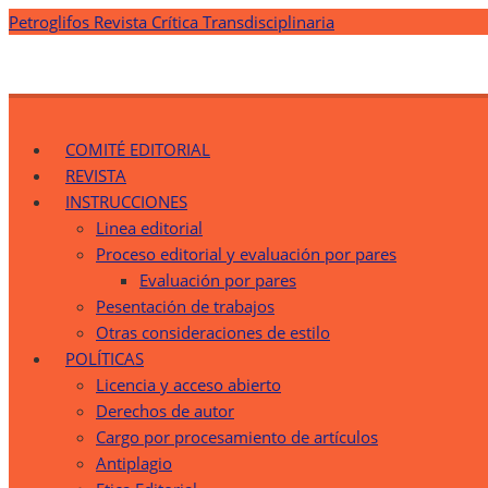
Saltar
Petroglifos Revista Crítica Transdisciplinaria
al
contenido
Petroglifos Revista Crítica Transdisciplinaria
Una Ventana Crítica desde la Transdisciplinariedad
COMITÉ EDITORIAL
REVISTA
INSTRUCCIONES
Linea editorial
Proceso editorial y evaluación por pares
Evaluación por pares
Pesentación de trabajos
Otras consideraciones de estilo
POLÍTICAS
Licencia y acceso abierto
Derechos de autor
Cargo por procesamiento de artículos
Antiplagio