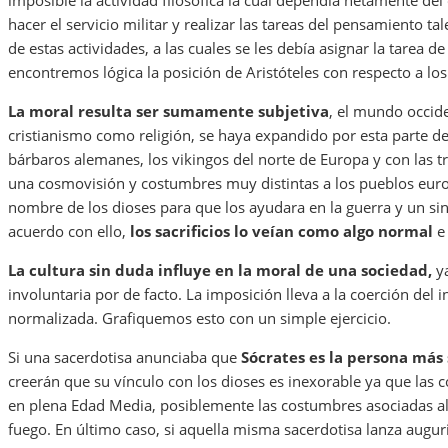
imposible la actividad filosófica la cual dependía netamente de
hacer el servicio militar y realizar las tareas del pensamiento tal
de estas actividades, a las cuales se les debía asignar la tarea
encontremos lógica la posición de Aristóteles con respecto a los
La moral resulta ser sumamente subjetiva
, el mundo occide
cristianismo como religión, se haya expandido por esta parte 
bárbaros alemanes, los vikingos del norte de Europa y con las t
una cosmovisión y costumbres muy distintas a los pueblos europe
nombre de los dioses para que los ayudara en la guerra y un sin
acuerdo con ello,
los sacrificios lo veían como algo normal
e 
La cultura sin duda influye en la moral de una sociedad,
ya
involuntaria por de facto. La imposición lleva a la coerción de
normalizada. Grafiquemos esto con un simple ejercicio.
Si una sacerdotisa anunciaba que
Sócrates es la persona más
creerán que su vínculo con los dioses es inexorable ya que las
en plena Edad Media, posiblemente las costumbres asociadas al
fuego. En último caso, si aquella misma sacerdotisa lanza auguri