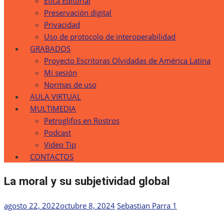
Etica Editorial
Preservación digital
Privacidad
Uso de protocolo de interoperabilidad
GRABADOS
Proyecto Escritoras Olvidadas de América Latina
Mi sesión
Normas de uso
AULA VIRTUAL
MULTIMEDIA
Petroglifos en Rostros
Podcast
Video Tip
CONTACTOS
La moral y su subjetividad global
Publicada
Autor
agosto 22, 2022
octubre 8, 2024
Sebastian Parra
1
el