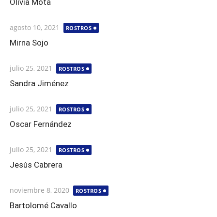
Olivia Mota
Publicada
agosto 10, 2021
ROSTROS
el
Mirna Sojo
Publicada
julio 25, 2021
ROSTROS
el
Sandra Jiménez
Publicada
julio 25, 2021
ROSTROS
el
Oscar Fernández
Publicada
julio 25, 2021
ROSTROS
el
Jesús Cabrera
Publicada
noviembre 8, 2020
ROSTROS
el
Bartolomé Cavallo