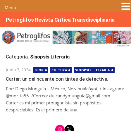
Menú
S
Petroglifos Revista Crítica Transdisciplinaria
a
l
t
a
r
Categoría:
Sinopsis Literaria
a
l
Publicada
junio 3, 2024
BLOG
CULTURA
SINOPSIS LITERARIA
c
el
o
Carter: un delincuente con tintes de detective.
n
Por: Diego Munguía – México, Nezahualcóyotl / Instagram:
t
@mor_ia55 /Correo: dulcandymunguia@gmail.com
e
Carter es mi primer protagonista sin propósitos
n
despreciables. Es el primero de una...
i
d
i
t
o
n
w