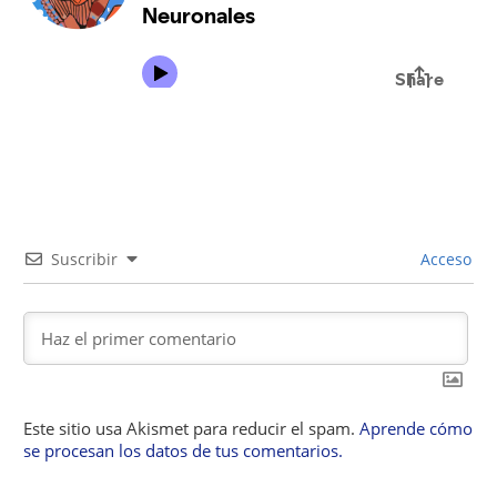
b
A
a
d
t
dI
o
p
m
s
n
o
p
k
Suscribir
Acceso
Este sitio usa Akismet para reducir el spam.
Aprende cómo
se procesan los datos de tus comentarios.