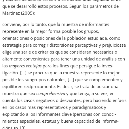
que se desarrolló estos procesos. Según los parámetros de
Martínez (2005):
conviene, por lo tanto, que la muestra de informantes
represente en la mejor forma posible los grupos,
orientaciones o posiciones de la población estudiada, como
estrategia para corregir distorsiones perceptivas y prejuiciosse
elige una serie de crite­rios que se consideran necesarios o
alta­mente convenientes para tener una unidad de análisis con
las
mayores ventajas
para los fines que persigue la inves­
tigación. […] se procu­ra que la muestra repre­sente lo mejor
posible los subgrupos natu­rales, […] que se complementen y
equilibren recíproca­mente. Es decir, se trata de buscar una
muestra que sea
com­prehensiva
y que tenga, a su vez, en
cuenta los casos negati­vos o desviantes, pero ha­ciendo énfa­sis
en los casos más representativos y paradig­máticos y
explotando a los informan­tes clave (personas con conoci­
mientos especia­les, estatus y buena capacidad de in­forma­
ción). (p.13)