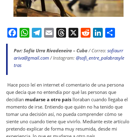
F
W
T
E
T
X
R
Li
S
a
h
el
m
h
e
n
h
c
at
e
ai
re
d
k
ar
Por: Sofía Urra Rivadeneira – Cuba
/ Correo:
sofiaurr
ariva@gmail.com
/ Instagram:
@sofi_entre_palabrasyle
e
s
gr
l
a
di
e
e
tras
b
A
a
d
t
dI
o
p
m
s
n
Hace poco leí en internet el comentario de una persona
o
p
que decía que no entendía por qué las personas que
k
decidían
mudarse a otro país
lloraban cuando llegaba el
momento de irse. Entiendo que quién no ha tenido que
tomar una decisión así, no pueda comprender cómo se
siente uno cuando tiene que vivirlo. Mediante este artículo
pretendo explicar de forma muy resumida, desde mi
experiencia, lo que es mudarse a otro país.