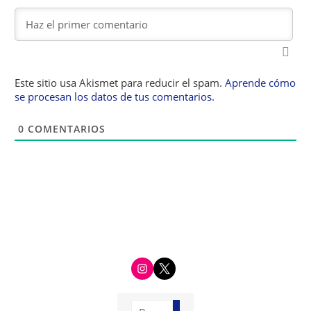
Este sitio usa Akismet para reducir el spam.
Aprende cómo
se procesan los datos de tus comentarios.
0
COMENTARIOS
i
t
n
w
s
i
t
t
a
t
g
e
Buscar: