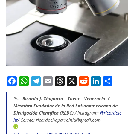
F
W
T
E
T
X
R
Li
S
a
h
el
m
h
e
n
h
c
at
e
ai
re
d
k
ar
Por:
Ricardo J. Chaparro – Tovar – Venezuela /
Miembro Fundador de la Red Latinoamericana de
e
s
gr
l
a
di
e
e
Divulgación Científica (RLDC)
/ Instagram:
@ricardojc
b
A
a
d
t
dI
ht
/ Correo: ricardochaparroinia@gmail.com
o
p
m
s
n