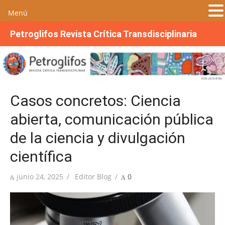
Menú
S
Petroglifos Revista Crítica Transdisciplinaria
a
l
t
a
r
Casos concretos: Ciencia
a
l
abierta, comunicación pública
c
de la ciencia y divulgación
o
n
científica
t
e
Publicada
Autor
junio 24, 2025
Editor Blog
0
n
el
i
d
o