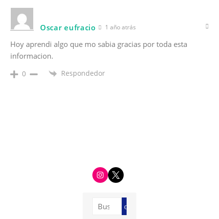
Oscar eufracio
1 año atrás
Hoy aprendi algo que mo sabia gracias por toda esta
informacion.
Respondedor
0
i
t
n
w
s
i
t
t
a
t
g
e
Buscar:
r
r
Buscar
a