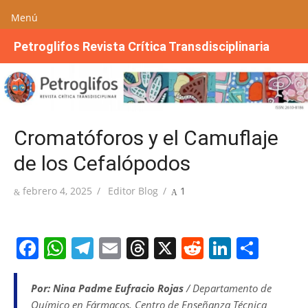
Menú
S
Petroglifos Revista Crítica Transdisciplinaria
a
l
t
a
r
Cromatóforos y el Camuflaje
a
l
de los Cefalópodos
c
o
Publicada
Autor
febrero 4, 2025
Editor Blog
1
n
el
t
e
F
W
T
E
T
X
R
Li
S
n
a
h
el
m
h
e
n
h
i
d
c
at
e
ai
re
d
k
ar
Por: Nina Padme Eufracio Rojas
/ Departamento de
o
Químico en Fármacos. Centro de Enseñanza Técnica