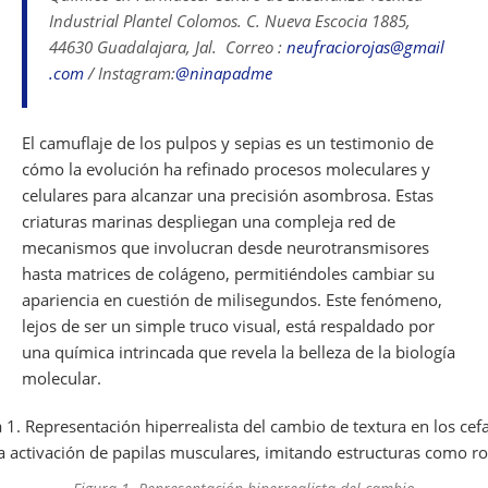
e
s
gr
l
a
di
e
e
Industrial Plantel Colomos. C. Nueva Escocia 1885,
b
A
a
d
t
dI
44630 Guadalajara, Jal. Correo :
neufraciorojas@gmail
o
p
m
s
n
.com
/ Instagram:
@ninapadme
o
p
k
El camuflaje de los pulpos y sepias es un testimonio de
cómo la evolución ha refinado procesos moleculares y
celulares para alcanzar una precisión asombrosa. Estas
criaturas marinas despliegan una compleja red de
mecanismos que involucran desde neurotransmisores
hasta matrices de colágeno, permitiéndoles cambiar su
apariencia en cuestión de milisegundos. Este fenómeno,
lejos de ser un simple truco visual, está respaldado por
una química intrincada que revela la belleza de la biología
molecular.