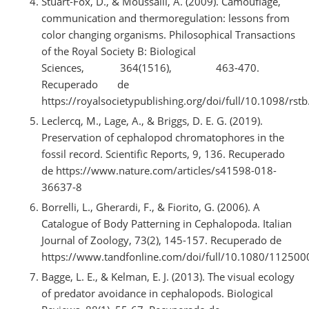
Stuart-Fox, D., & Moussalli, A. (2009). Camouflage,
communication and thermoregulation: lessons from
color changing organisms. Philosophical Transactions
of the Royal Society B: Biological
Sciences, 364(1516), 463-470.
Recuperado de
https://royalsocietypublishing.org/doi/full/10.1098/rs
Leclercq, M., Lage, A., & Briggs, D. E. G. (2019).
Preservation of cephalopod chromatophores in the
fossil record. Scientific Reports, 9, 136. Recuperado
de https://www.nature.com/articles/s41598-018-
36637-8
Borrelli, L., Gherardi, F., & Fiorito, G. (2006). A
Catalogue of Body Patterning in Cephalopoda. Italian
Journal of Zoology, 73(2), 145-157. Recuperado de
https://www.tandfonline.com/doi/full/10.1080/1125
Bagge, L. E., & Kelman, E. J. (2013). The visual ecology
of predator avoidance in cephalopods. Biological