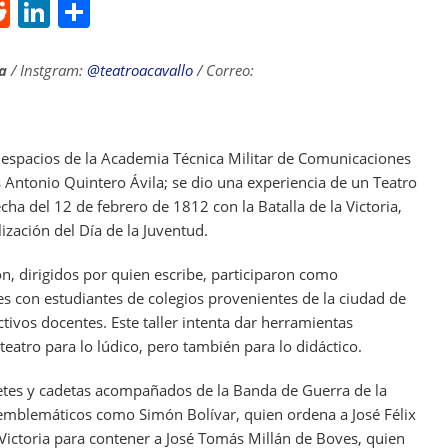
R
Li
S
e
n
h
d
k
ar
a
/ Instgram:
@teatroacavallo
/ Correo:
di
e
e
t
dI
 espacios de la Academia Técnica Militar de Comunicaciones
n
is Antonio Quintero Ávila; se dio una experiencia de un Teatro
echa del 12 de febrero de 1812 con la Batalla de la Victoria,
lización del Día de la Juventud.
ón, dirigidos por quien escribe, participaron como
es con estudiantes de colegios provenientes de la ciudad de
tivos docentes. Este taller intenta dar herramientas
 teatro para lo lúdico, pero también para lo didáctico.
adetes y cadetas acompañados de la Banda de Guerra de la
 emblemáticos como Simón Bolívar, quien ordena a José Félix
a Victoria para contener a José Tomás Millán de Boves, quien