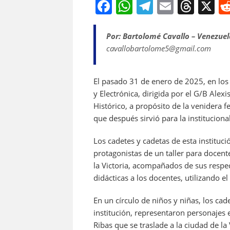
F
W
T
E
T
X
a
h
el
m
h
c
at
e
ai
re
Por: Bartolomé Cavallo – Venezuel
cavallobartolome5@gmail.com
e
s
gr
l
a
b
A
a
d
El pasado 31 de enero de 2025, en los
o
p
m
s
y Electrónica, dirigida por el G/B Alex
o
p
Histórico, a propósito de la venidera f
k
que después sirvió para la instituciona
Los cadetes y cadetas de esta instituci
protagonistas de un taller para docent
la Victoria, acompañados de sus respec
didácticas a los docentes, utilizando el
En un círculo de niños y niñas, los c
institución, representaron personajes
Ribas que se traslade a la ciudad de l