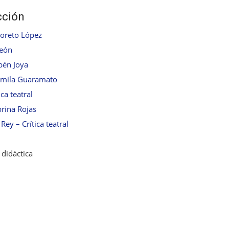
cción
Loreto López
León
bén Joya
armila Guaramato
ca teatral
brina Rojas
Rey – Crítica teatral
 didáctica