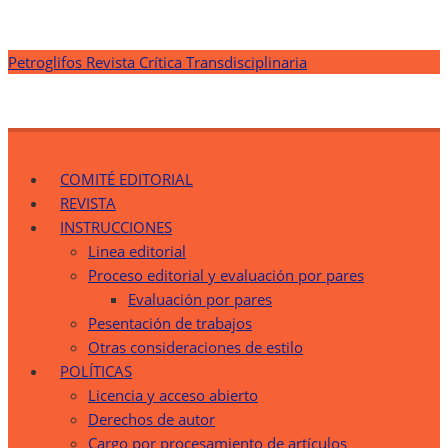
Saltar
Petroglifos Revista Crítica Transdisciplinaria
al
contenido
Petroglifos Revista Crítica Transdisciplinaria
Una Ventana Crítica desde la Transdisciplinariedad
COMITÉ EDITORIAL
REVISTA
INSTRUCCIONES
Linea editorial
Proceso editorial y evaluación por pares
Evaluación por pares
Pesentación de trabajos
Otras consideraciones de estilo
POLÍTICAS
Licencia y acceso abierto
Derechos de autor
Cargo por procesamiento de artículos