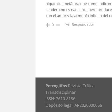
alquímica,metáfora que como indican 
sendero,no es nada fácil,pero produce 
con el amor y la armonía infinita del 
Respondedor
0
Petroglifos
Revista Crítica
Transdisciplinar
ISSN: 2610-8186
Depósito legal: AR2020000066