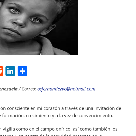
R
Li
S
e
n
h
d
k
ar
enezuela
/ Correo:
osfernandezve@hotmail.com
di
e
e
t
dI
ón consciente en mi corazón a través de una invitación de
de formación, crecimiento y a la vez de convencimiento.
n
en vigilia como en el campo onírico, así como también los