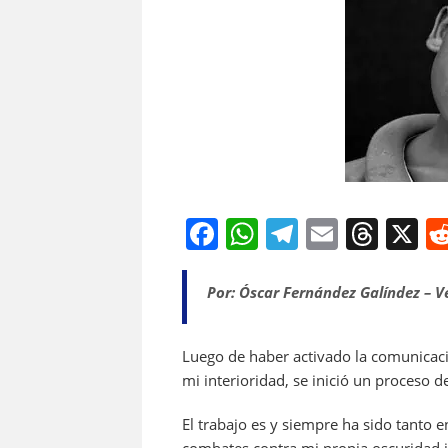
F
W
T
E
T
X
a
h
el
m
h
c
at
e
ai
re
Por: Óscar Fernández Galíndez – V
e
s
gr
l
a
b
A
a
d
Luego de haber activado la comunicaci
mi interioridad, se inició un proceso 
o
p
m
s
o
p
El trabajo es y siempre ha sido tanto 