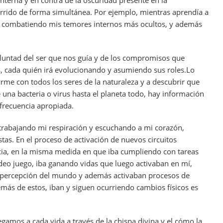
terna y en contra de la oscuridad presente en la
rrido de forma simultánea. Por ejemplo, mientras aprendía a
én combatiendo mis temores internos más ocultos, y además
untad del ser que nos guía y de los compromisos que
, cada quién irá evolucionando y asumiendo sus roles.Lo
rme con todos los seres de la naturaleza y a descubrir que
 una bacteria o virus hasta el planeta todo, hay información
frecuencia apropiada.
trabajando mi respiración y escuchando a mi corazón,
estas. En el proceso de activación de nuevos circuitos
cia, en la misma medida en que iba cumpliendo con tareas
vídeo juego, iba ganando vidas que luego activaban en mí,
 percepción del mundo y además activaban procesos de
demás de estos, iban y siguen ocurriendo cambios físicos es
amos a cada vida a través de la chispa divina y el cómo la