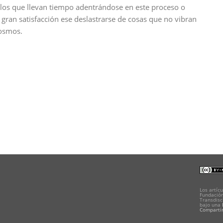
los que llevan tiempo adentrándose en este proceso o
gran satisfacción ese deslastrarse de cosas que no vibran
cosmos.
Los artícu
Fundación
Transdisc
bajo una
Compartir