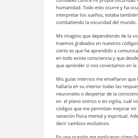
k
combates contra mi propia oscuridad in
humanidad. Todo esto ocurre y ha ocu
interpretar los sueños, estaba tambi
combatiendo la oscuridad del mundo.
Me imagino que dependiendo de la vol
traemos grabados en nuestros códigos
cierto es que he aprendido a comunica
en todo existe consciencia y que desde
que aprender si nos conectamos en la 
Mis guías internos me enseñaron que 
hallaría en su interior todas las respu
neuronales o despertar de la conscien
en el plano onírico o en vigilia, cuál 
códigos que me permitían mejorar mi
sanación física mental y espiritual. A
decir cambios evolutivos.
En una ocasión me explicaron cómo lleg