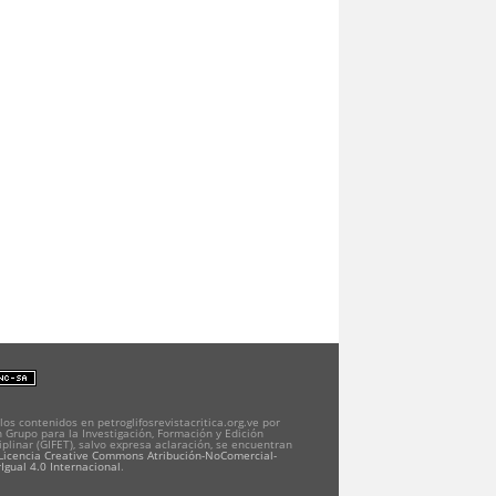
los contenidos en petroglifosrevistacritica.org.ve por
 Grupo para la Investigación, Formación y Edición
iplinar (GIFET), salvo expresa aclaración, se encuentran
Licencia Creative Commons Atribución-NoComercial-
Igual 4.0 Internacional
.