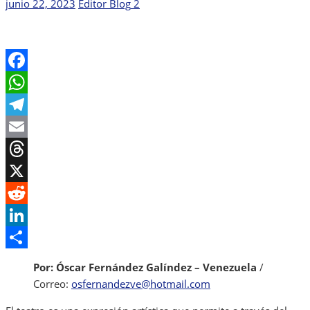
Publicada
Autor
junio 22, 2023
Editor Blog
2
el
Facebook
WhatsApp
Telegram
Email
Threads
X
Reddit
LinkedIn
Share
Por: Óscar Fernández Galíndez – Venezuela
/
Correo:
osfernandezve@hotmail.com