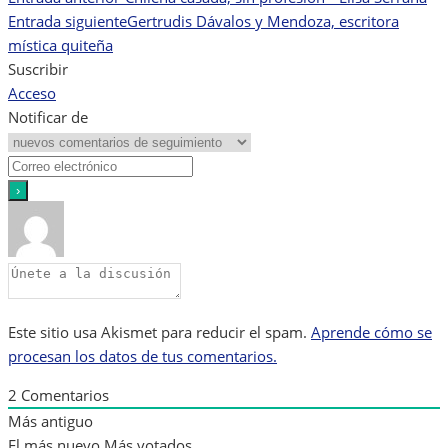
Navegación
Entrada siguiente
Gertrudis Dávalos y Mendoza, escritora
de
mística quiteña
Suscribir
entradas
Acceso
Notificar de
Este sitio usa Akismet para reducir el spam.
Aprende cómo se
procesan los datos de tus comentarios.
2
Comentarios
Más antiguo
El más nuevo
Más votados