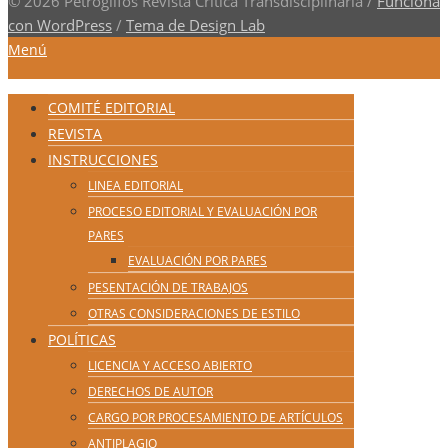
© 2026 Petroglifos Revista Crítica Transdisciplinaria
/
Funciona
con WordPress
/
Tema de Design Lab
Menú
COMITÉ EDITORIAL
REVISTA
INSTRUCCIONES
LINEA EDITORIAL
PROCESO EDITORIAL Y EVALUACIÓN POR
PARES
EVALUACIÓN POR PARES
PESENTACIÓN DE TRABAJOS
OTRAS CONSIDERACIONES DE ESTILO
POLÍTICAS
LICENCIA Y ACCESO ABIERTO
DERECHOS DE AUTOR
CARGO POR PROCESAMIENTO DE ARTÍCULOS
ANTIPLAGIO