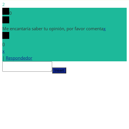
2
0
Me encantaría saber tu opinión, por favor comenta
x
(
)
x
|
Respondedor
Insert