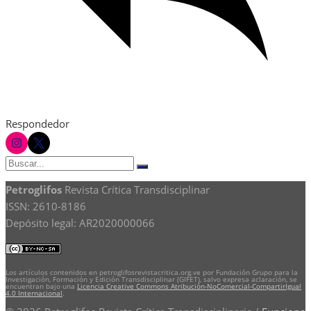
Respondedor
instagram
twitter
Buscar:
Buscar
Petroglifos
Revista Crítica Transdisciplinar
ISSN: 2610-8186
Depósito legal: AR2020000066
Los artículos contenidos en petroglifosrevistacritica.org.ve por Fundación Grupo para la
Investigación, Formación y Edición Transdisciplinar (GIFET), salvo expresa aclaración, se
encuentran bajo una
Licencia Creative Commons Atribución-NoComercial-CompartirIgual
4.0 Internacional
.