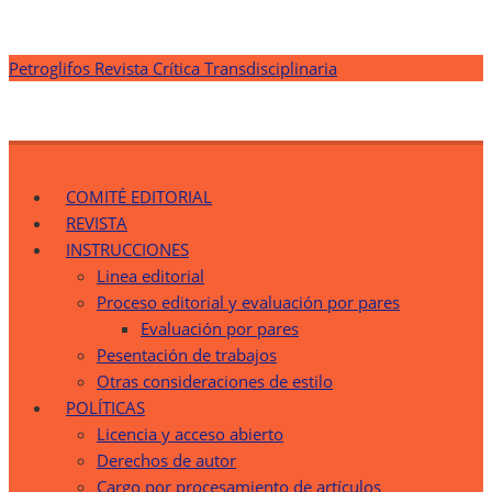
Saltar
Petroglifos Revista Crítica Transdisciplinaria
al
contenido
Petroglifos Revista Crítica Transdisciplinaria
Una Ventana Crítica desde la Transdisciplinariedad
COMITÉ EDITORIAL
REVISTA
INSTRUCCIONES
Linea editorial
Proceso editorial y evaluación por pares
Evaluación por pares
Pesentación de trabajos
Otras consideraciones de estilo
POLÍTICAS
Licencia y acceso abierto
Derechos de autor
Cargo por procesamiento de artículos