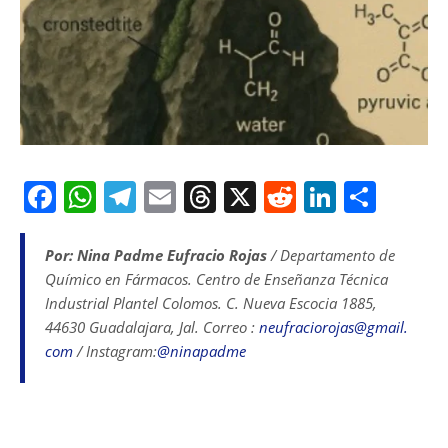
F
W
T
E
T
X
R
Li
S
a
h
el
m
h
e
n
h
c
at
e
ai
re
d
k
ar
Por: Nina Padme Eufracio Rojas
/ Departamento de
Químico en Fármacos. Centro de Enseñanza Técnica
e
s
gr
l
a
di
e
e
Industrial Plantel Colomos. C. Nueva Escocia 1885,
b
A
a
d
t
dI
44630 Guadalajara, Jal. Correo :
neufraciorojas@gmail.
o
p
m
s
n
com
/ Instagram:
@ninapadme
o
p
k