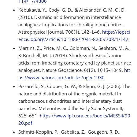
114/17/4306
Kebukawa, Y., Cody, G. D., & Alexander, C. M. O. D.
(2010). D-amino acid formation in interstellar ice
analogues: Implications for chirality in meteorites.
Astrophysical Journal, 708(1), L42–L46.
https://iopsci
ence.iop.org/article/10.1088/2041-8205/708/1/L42
Martins, Z., Price, M. C., Goldman, N., Sephton, M. A.,
& Burchell, M. J. (2013). Shock synthesis of amino
acids from impacting cometary and icy planet surface
analogues. Nature Geoscience, 6(12), 1045–1049.
htt
ps://www.nature.com/articles/ngeo1930
Pizzarello, S., Cooper, G. W., & Flynn, G. J. (2006). The
nature and distribution of the organic material in
carbonaceous chondrites and interplanetary dust
particles. Meteorites and the Early Solar System II,
625–651.
https://www.lpi.usra.edu/books/MESSII/90
20.pdf
Schmitt-Kopplin, P., Gabelica, Z., Gougeon, R. D.,