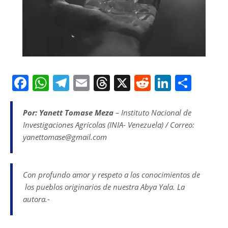
F
W
T
E
T
X
R
Li
S
a
h
el
m
h
e
n
h
c
at
e
ai
re
d
k
ar
Por: Yanett Tomase Meza
– Instituto Nacional de
Investigaciones Agrícolas (INIA- Venezuela) / Correo:
e
s
gr
l
a
di
e
e
yanettomase@gmail.com
b
A
a
d
t
dI
o
p
m
s
n
Con profundo amor y respeto a los conocimientos de
o
p
los pueblos originarios de nuestra Abya Yala.
La
k
autora.-