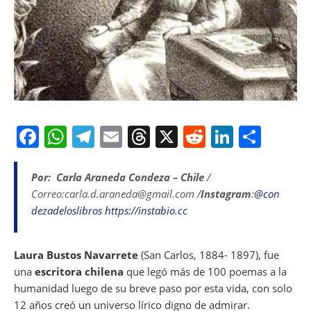
F
W
T
E
T
X
R
Li
S
a
h
el
m
h
e
n
h
c
at
e
ai
re
d
k
ar
Por: Carla Araneda Condeza – Chile
/
Correo:carla.d.araneda@gmail.com /
Instagram
:
@con
e
s
gr
l
a
di
e
e
dezadeloslibros
https://instabio.cc
b
A
a
d
t
dI
o
p
m
s
n
Laura Bustos Navarrete
(San Carlos, 1884- 1897), fue
o
p
una
escritora chilena
que legó más de 100 poemas a la
k
humanidad luego de su breve paso por esta vida, con solo
12 años creó un universo lírico digno de admirar.