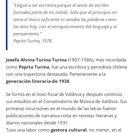
b
A
a
d
t
dI
“Llegué a ser escritora porque el ansia de escribir
o
p
m
s
n
formaba parte de mi índole. Sólo que al principio no
o
p
tenía el léxico suficiente ni amaba las palabras como
las amo hoy, con el enriquecimiento del lenguaje y el
k
pensamiento.”
Pepita Turina, 1978.
Josefa Alvina Turina Turina
(1907-1986), más recordada
como
Pepita Turina
, fue una escritora y periodista chilena
con una trayectoria destacada. Perteneciente a la
generación literaria de 1938
.
Se formó en el liceo fiscal de Valdivia y después continúo
sus estudios en el Conservatorio de Música de Valdivia. Sus
primeras incursiones en el mundo de las letras fueron
publicaciones de narrativa corta en revistas literarias y
diarios nacionales desde 1931.
Tuvo una labor como
gestora cultural
, no menor, en el