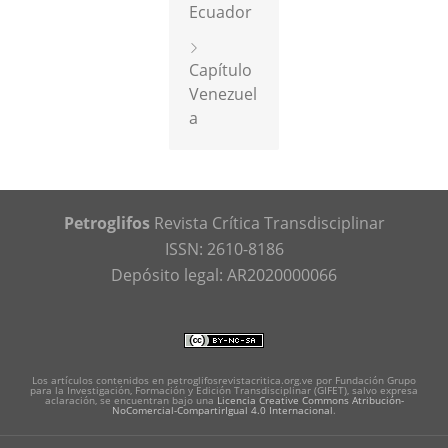
Ecuador
Capítulo
Venezuel
a
Petroglifos
Revista Crítica Transdisciplinar
ISSN: 2610-8186
Depósito legal: AR2020000066
Los artículos contenidos en petroglifosrevistacritica.org.ve por Fundación Grupo
para la Investigación, Formación y Edición Transdisciplinar (GIFET), salvo expresa
aclaración, se encuentran bajo una
Licencia Creative Commons Atribución-
NoComercial-CompartirIgual 4.0 Internacional
.