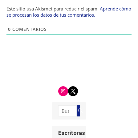
Este sitio usa Akismet para reducir el spam.
Aprende cómo
se procesan los datos de tus comentarios.
0
COMENTARIOS
i
t
n
w
s
i
t
t
a
t
g
e
Buscar:
r
r
Buscar
a
m
Escritoras