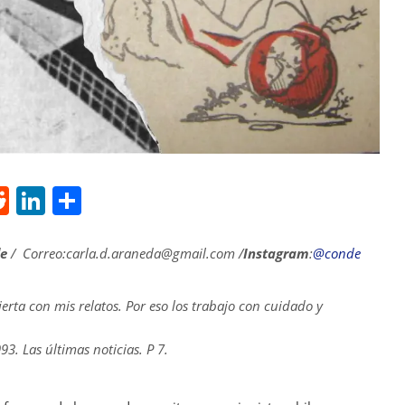
R
Li
S
e
n
h
d
k
ar
le
/ Correo:carla.d.araneda@gmail.com /
Instagram
:
@conde
di
e
e
ierta con mis relatos. Por eso los trabajo con cuidado y
t
dI
n
3. Las últimas noticias. P 7.