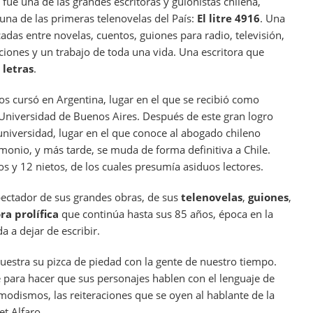
ue una de las grandes escritoras y guionistas chilena,
una de las primeras telenovelas del País:
El litre 4916
. Una
das entre novelas, cuentos, guiones para radio, televisión,
iones y un trabajo de toda una vida. Una escritora que
 letras
.
os cursó en Argentina, lugar en el que se recibió como
a Universidad de Buenos Aires. Después de este gran logro
universidad, lugar en el que conoce al abogado chileno
monio, y más tarde, se muda de forma definitiva a Chile.
os y 12 nietos, de los cuales presumía asiduos lectores.
pectador de sus grandes obras, de sus
telenovelas
,
guiones
,
ra prolífica
que continúa hasta sus 85 años, época en la
 a dejar de escribir.
 muestra su pizca de piedad con la gente de nuestro tiempo.
para hacer que sus personajes hablen con el lenguaje de
s modismos, las reiteraciones que se oyen al hablante de la
et Alfaro.