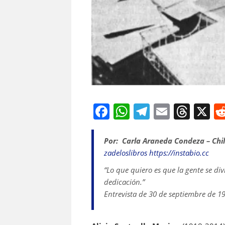
F
W
T
E
T
X
a
h
el
m
h
c
at
e
ai
re
Por: Carla Araneda Condeza – Chi
zadeloslibros
https://instabio.cc
e
s
gr
l
a
“Lo que quiero es que la gente se div
b
A
a
d
dedicación.”
o
p
m
s
Entrevista de 30 de septiembre de 199
o
p
k