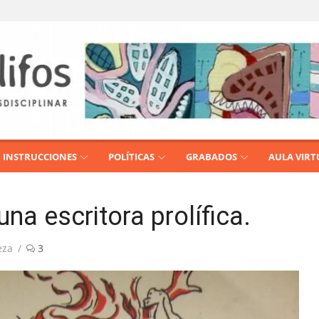
INSTRUCCIONES
POLÍTICAS
GRABADOS
AULA VIRT
una escritora prolífica.
eza
3