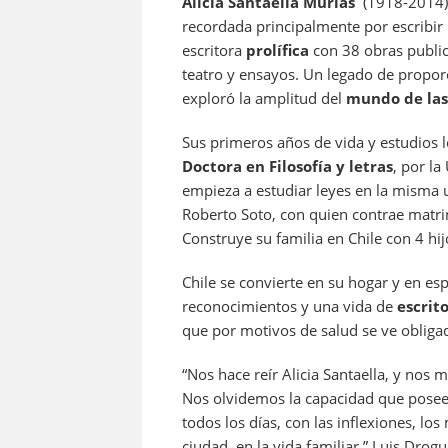
Alicia Santaella Murias
(1918-2014) f
recordada principalmente por escribir 
escritora
prolífica
con 38 obras publica
teatro y ensayos. Un legado de proporc
exploró la amplitud del
mundo de las
Sus primeros años de vida y estudios l
Doctora en Filosofía y letras
, por l
empieza a estudiar leyes en la misma 
Roberto Soto, con quien contrae matri
Construye su familia en Chile con 4 hij
Chile se convierte en su hogar y en es
reconocimientos y una vida de
escrito
que por motivos de salud se ve obligada
“Nos hace reír Alicia Santaella, y nos
Nos olvidemos la capacidad que posee 
todos los días, con las inflexiones, lo
ciudad, en la vida familiar.” Luis Drogu