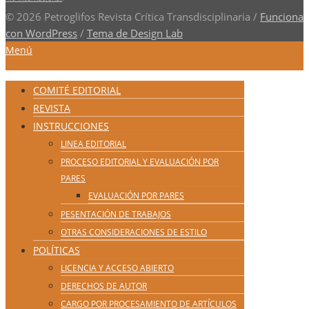
© 2026 Petroglifos Revista Crítica Transdisciplinaria
/
Funciona
con WordPress
/
Tema de Design Lab
Menú
COMITÉ EDITORIAL
REVISTA
INSTRUCCIONES
LINEA EDITORIAL
PROCESO EDITORIAL Y EVALUACIÓN POR
PARES
EVALUACIÓN POR PARES
PESENTACIÓN DE TRABAJOS
OTRAS CONSIDERACIONES DE ESTILO
POLÍTICAS
LICENCIA Y ACCESO ABIERTO
DERECHOS DE AUTOR
CARGO POR PROCESAMIENTO DE ARTÍCULOS