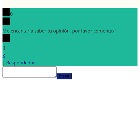
0
Me encantaría saber tu opinión, por favor comenta
x
(
)
x
|
Respondedor
Insert