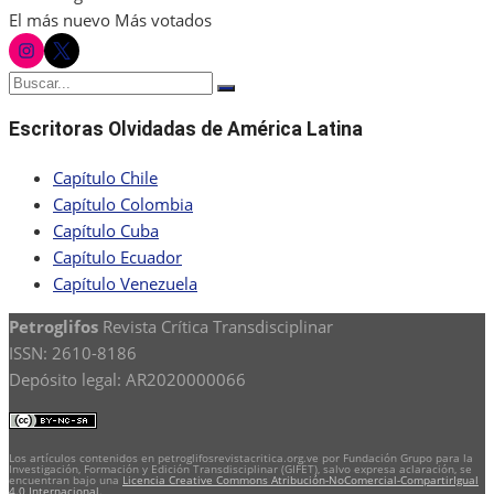
El más nuevo
Más votados
instagram
twitter
Buscar:
Buscar
Escritoras Olvidadas de América Latina
Capítulo Chile
Capítulo Colombia
Capítulo Cuba
Capítulo Ecuador
Capítulo Venezuela
Petroglifos
Revista Crítica Transdisciplinar
ISSN: 2610-8186
Depósito legal: AR2020000066
Los artículos contenidos en petroglifosrevistacritica.org.ve por Fundación Grupo para la
Investigación, Formación y Edición Transdisciplinar (GIFET), salvo expresa aclaración, se
encuentran bajo una
Licencia Creative Commons Atribución-NoComercial-CompartirIgual
4.0 Internacional
.