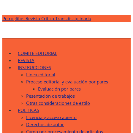
Saltar
Petroglifos Revista Crítica Transdisciplinaria
al
contenido
Petroglifos Revista Crítica Transdisciplinaria
Una Ventana Crítica desde la Transdisciplinariedad
COMITÉ EDITORIAL
REVISTA
INSTRUCCIONES
Linea editorial
Proceso editorial y evaluación por pares
Evaluación por pares
Pesentación de trabajos
Otras consideraciones de estilo
POLÍTICAS
Licencia y acceso abierto
Derechos de autor
Cargo por procesamiento de artículos