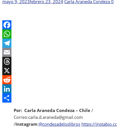
Publicada
Autor
mayo 9, 2023
febrero 23, 2024
Carla Araneda Condeza
0
el
Facebook
WhatsApp
Telegram
Email
Threads
X
Reddit
LinkedIn
Share
Por: Carla Araneda Condeza – Chile
/
Correo:carla.d.araneda@gmail.com
/
Instagram
:
@condezadeloslibros
https://instabio.cc