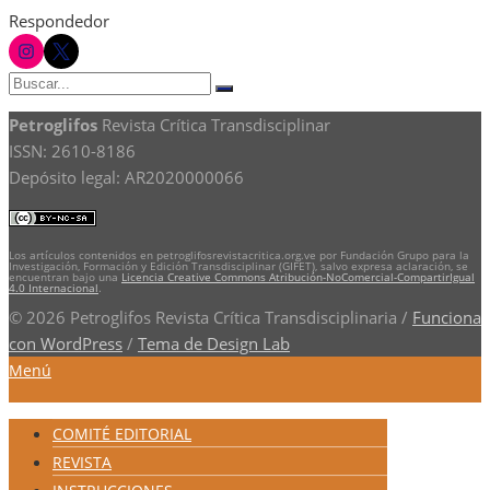
Respondedor
instagram
twitter
Buscar:
Buscar
Petroglifos
Revista Crítica Transdisciplinar
ISSN: 2610-8186
Depósito legal: AR2020000066
Los artículos contenidos en petroglifosrevistacritica.org.ve por Fundación Grupo para la
Investigación, Formación y Edición Transdisciplinar (GIFET), salvo expresa aclaración, se
encuentran bajo una
Licencia Creative Commons Atribución-NoComercial-CompartirIgual
4.0 Internacional
.
© 2026 Petroglifos Revista Crítica Transdisciplinaria
/
Funciona
con WordPress
/
Tema de Design Lab
Menú
COMITÉ EDITORIAL
REVISTA