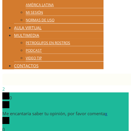
AMÉRICA LATINA
MI SESIÓN
NORMAS DE USO
AULA VIRTUAL
MULTIMEDIA
PETROGLIFOS EN ROSTROS
PODCAST
VIDEO TIP
CONTACTOS
2
0
Me encantaría saber tu opinión, por favor comenta
x
(
)