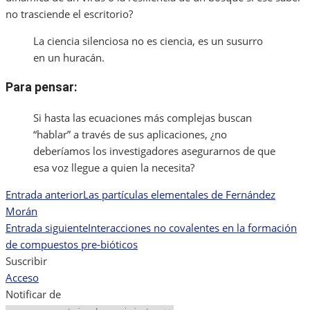
no trasciende el escritorio?
La ciencia silenciosa no es ciencia, es un susurro
en un huracán.
Para pensar:
Si hasta las ecuaciones más complejas buscan
“hablar” a través de sus aplicaciones, ¿no
deberíamos los investigadores asegurarnos de que
esa voz llegue a quien la necesita?
Entrada anterior
Las partículas elementales de Fernández
Navegación
Morán
de
Entrada siguiente
Interacciones no covalentes en la formación
de compuestos pre-bióticos
entradas
Suscribir
Acceso
Notificar de