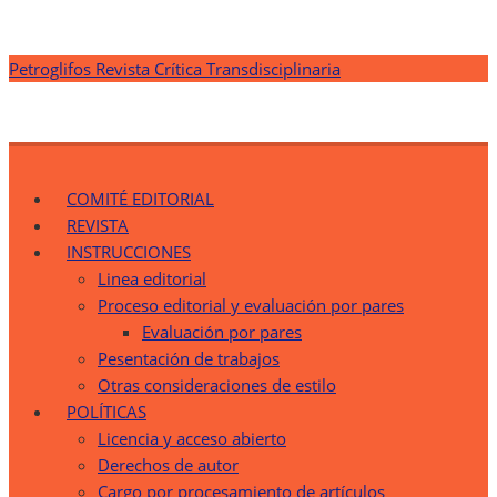
Saltar
Petroglifos Revista Crítica Transdisciplinaria
al
contenido
Petroglifos Revista Crítica Transdisciplinaria
Una Ventana Crítica desde la Transdisciplinariedad
COMITÉ EDITORIAL
REVISTA
INSTRUCCIONES
Linea editorial
Proceso editorial y evaluación por pares
Evaluación por pares
Pesentación de trabajos
Otras consideraciones de estilo
POLÍTICAS
Licencia y acceso abierto
Derechos de autor
Cargo por procesamiento de artículos