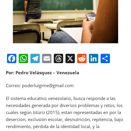
F
W
T
E
T
X
R
Li
S
a
h
el
m
h
e
n
h
Por: Pedro Velásquez – Venezuela
c
at
e
ai
re
d
k
ar
e
s
gr
l
a
di
e
e
Correo: poderluigime@gmail.com
b
A
a
d
t
dI
El sistema educativo venezolano, busca responde a las
o
p
m
s
n
necesidades generada por diversos problemas y retos, los
o
p
cuales según Istúriz (2015), estan representadas en por la
deserción, exclusión escolar, desnutrición, repitencia, bajo
k
rendimiento, pérdida de la identidad local, y la