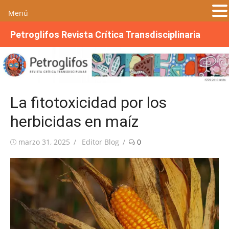
Menú
S
Petroglifos Revista Crítica Transdisciplinaria
a
l
t
a
r
La fitotoxicidad por los
a
l
herbicidas en maíz
c
o
Publicada
Autor
marzo 31, 2025
Editor Blog
0
n
el
t
e
n
i
d
o