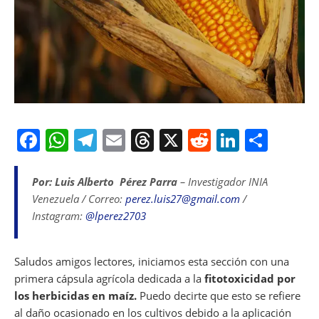
F
W
T
E
T
X
R
Li
S
a
h
el
m
h
e
n
h
c
at
e
ai
re
d
k
ar
Por: Luis Alberto Pérez Parra
– Investigador INIA
Venezuela / Correo:
perez.luis27@gmail.com
/
e
s
gr
l
a
di
e
e
Instagram:
@lperez2703
b
A
a
d
t
dI
o
p
m
s
n
Saludos amigos lectores, iniciamos esta sección con una
o
p
primera cápsula agrícola dedicada a la
fitotoxicidad por
k
los herbicidas en maíz.
Puedo decirte que esto se refiere
al daño ocasionado en los cultivos debido a la aplicación