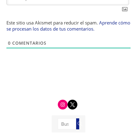
Este sitio usa Akismet para reducir el spam.
Aprende cómo
se procesan los datos de tus comentarios.
0
COMENTARIOS
i
t
n
w
s
i
t
t
a
t
g
e
Buscar:
r
r
Buscar
a
m