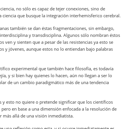
 ciencia, no sólo es capaz de tejer conexiones, sino de
 ciencia que busque la integración interhemisferico cerebral.
umanas también se dan éstas fragmentaciones, sin embargo,
interdisciplina y transdisciplina. Algunos sólo nombran éstos
s ven y sienten que a pesar de las resistencias ya esto se
os y jóvenes, aunque estos no lo entiendan bajo palabras
tífico experimental que también hace filosofía, es todavía
ía, y si bien hay quienes lo hacen, aún no llegan a ser lo
lar de un cambio paradigmático más de una tendencia
 y esto no quiere o pretende significar que los científicos
n pero en base a una dimensión enfocada a la resolución de
r más allá de una visión inmediatista.
urge una reflexión como esta, y si ocurre inmediatamente es