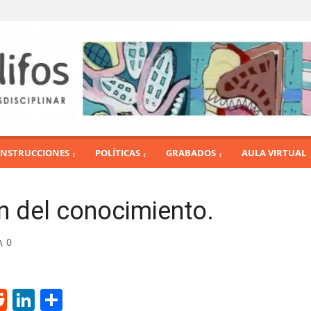
INSTRUCCIONES
POLÍTICAS
GRABADOS
AULA VIRTUAL
n del conocimiento.
0
R
Li
S