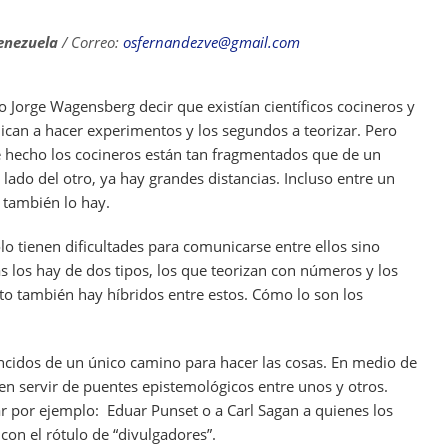
e
n
h
d
k
ar
enezuela
/ Correo:
osfernandezve@gmail.com
di
e
e
t
dI
o Jorge Wagensberg decir que existían científicos cocineros y
dican a hacer experimentos y los segundos a teorizar. Pero
n
 hecho los cocineros están tan fragmentados que de un
lado del otro, ya hay grandes distancias. Incluso entre un
o también lo hay.
o tienen dificultades para comunicarse entre ellos sino
s los hay de dos tipos, los que teorizan con números y los
to también hay híbridos entre estos. Cómo lo son los
ncidos de un único camino para hacer las cosas. En medio de
en servir de puentes epistemológicos entre unos y otros.
 por ejemplo: Eduar Punset o a Carl Sagan a quienes los
on el rótulo de “divulgadores”.