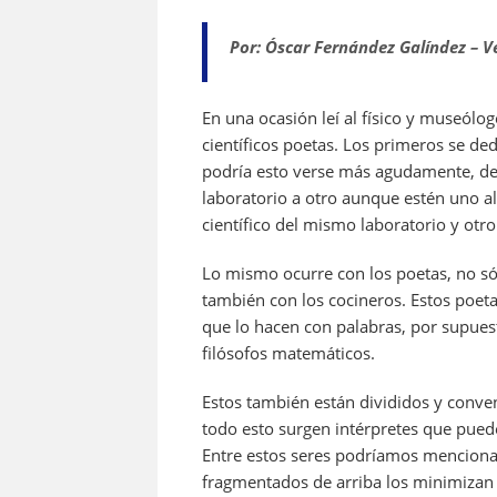
a
h
el
m
h
c
at
e
ai
re
Por: Óscar Fernández Galíndez – V
e
s
gr
l
a
b
A
a
d
En una ocasión leí al físico y museólog
científicos poetas. Los primeros se de
o
p
m
s
podría esto verse más agudamente, de
o
p
laboratorio a otro aunque estén uno al 
k
científico del mismo laboratorio y otr
Lo mismo ocurre con los poetas, no sól
también con los cocineros. Estos poeta
que lo hacen con palabras, por supues
filósofos matemáticos.
Estos también están divididos y conve
todo esto surgen intérpretes que pued
Entre estos seres podríamos mencionar
fragmentados de arriba los minimizan c