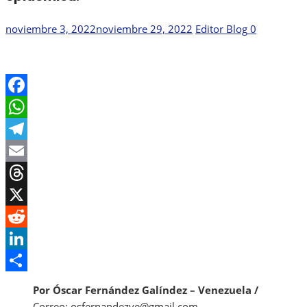
Publicada
Autor
noviembre 3, 2022
noviembre 29, 2022
Editor Blog
0
el
Facebook
WhatsApp
Telegram
Email
Threads
X
Reddit
LinkedIn
Share
Por Óscar Fernández Galíndez – Venezuela /
Correo: osfernandezve@gmail.com