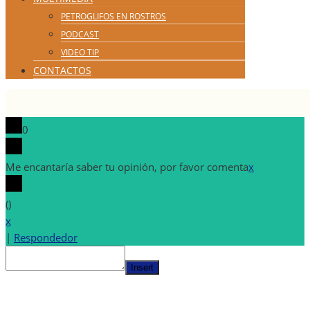
PETROGLIFOS EN ROSTROS
PODCAST
VIDEO TIP
CONTACTOS
0
Me encantaría saber tu opinión, por favor comenta
x
(
)
x
|
Respondedor
Insert