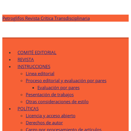
Saltar
Petroglifos Revista Crítica Transdisciplinaria
al
contenido
Petroglifos Revista Crítica Transdisciplinaria
Una Ventana Crítica desde la Transdisciplinariedad
COMITÉ EDITORIAL
REVISTA
INSTRUCCIONES
Linea editorial
Proceso editorial y evaluación por pares
Evaluación por pares
Pesentación de trabajos
Otras consideraciones de estilo
POLÍTICAS
Licencia y acceso abierto
Derechos de autor
Cargo por procesamiento de artículos