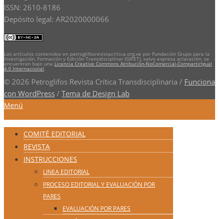
ISSN: 2610-8186
Depósito legal: AR2020000066
Los artículos contenidos en petroglifosrevistacritica.org.ve por Fundación Grupo para la
Investigación, Formación y Edición Transdisciplinar (GIFET), salvo expresa aclaración, se
encuentran bajo una
Licencia Creative Commons Atribución-NoComercial-CompartirIgual
4.0 Internacional
.
© 2026 Petroglifos Revista Crítica Transdisciplinaria
/
Funciona
con WordPress
/
Tema de Design Lab
Menú
COMITÉ EDITORIAL
REVISTA
INSTRUCCIONES
LINEA EDITORIAL
PROCESO EDITORIAL Y EVALUACIÓN POR
PARES
EVALUACIÓN POR PARES