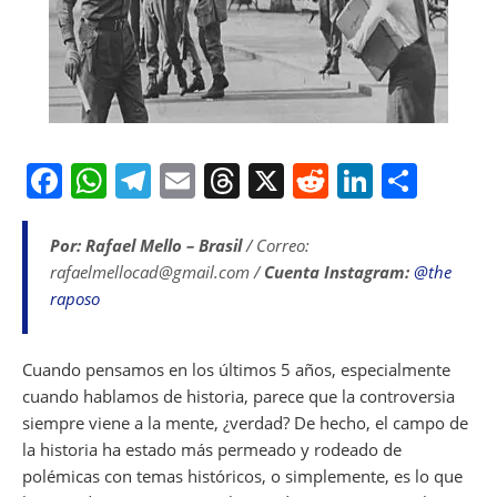
F
W
T
E
T
X
R
Li
S
a
h
el
m
h
e
n
h
c
at
e
ai
re
d
k
ar
Por: Rafael Mello – Brasil
/ Correo:
rafaelmellocad@gmail.com /
Cuenta Instagram:
@the
e
s
gr
l
a
di
e
e
raposo
b
A
a
d
t
dI
o
p
m
s
n
Cuando pensamos en los últimos 5 años, especialmente
o
p
cuando hablamos de historia, parece que la controversia
k
siempre viene a la mente, ¿verdad? De hecho, el campo de
la historia ha estado más permeado y rodeado de
polémicas con temas históricos, o simplemente, es lo que