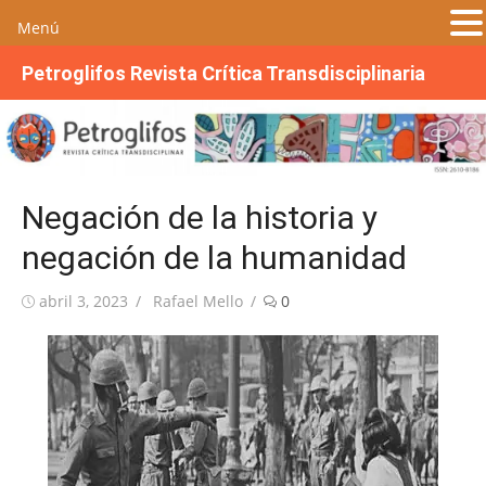
Menú
S
Petroglifos Revista Crítica Transdisciplinaria
a
l
t
a
r
Negación de la historia y
a
l
negación de la humanidad
c
o
Publicada
Autor
abril 3, 2023
Rafael Mello
0
n
el
t
e
n
i
d
o